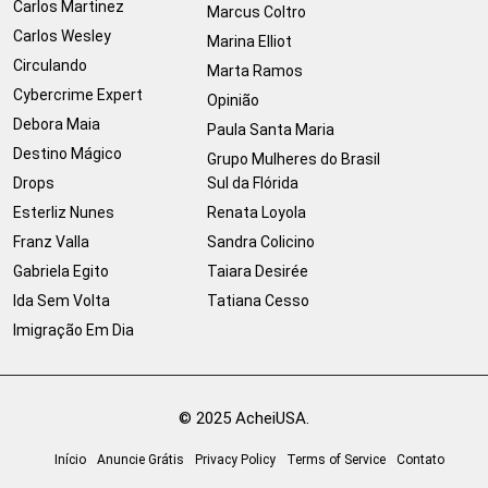
Carlos Martinez
Marcus Coltro
Carlos Wesley
Marina Elliot
Circulando
Marta Ramos
Cybercrime Expert
Opinião
Debora Maia
Paula Santa Maria
Destino Mágico
Grupo Mulheres do Brasil
Drops
Sul da Flórida
Esterliz Nunes
Renata Loyola
Franz Valla
Sandra Colicino
Gabriela Egito
Taiara Desirée
Ida Sem Volta
Tatiana Cesso
Imigração Em Dia
© 2025 AcheiUSA.
Início
Anuncie Grátis
Privacy Policy
Terms of Service
Contato