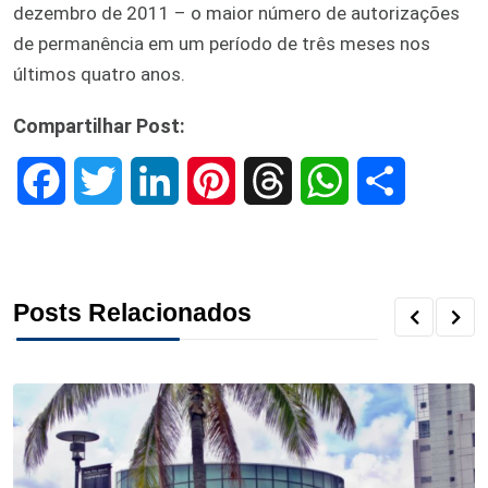
dezembro de 2011 – o maior número de autorizações
de permanência em um período de três meses nos
últimos quatro anos.
Compartilhar Post:
F
T
L
P
T
W
S
a
w
i
i
h
h
h
c
i
n
n
r
a
a
Posts Relacionados
e
t
k
t
e
t
r
b
t
e
e
a
s
e
o
e
d
r
d
A
o
r
I
e
s
p