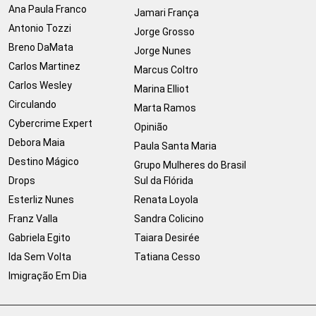
Ana Paula Franco
Jamari França
Antonio Tozzi
Jorge Grosso
Breno DaMata
Jorge Nunes
Carlos Martinez
Marcus Coltro
Carlos Wesley
Marina Elliot
Circulando
Marta Ramos
Cybercrime Expert
Opinião
Debora Maia
Paula Santa Maria
Destino Mágico
Grupo Mulheres do Brasil
Drops
Sul da Flórida
Esterliz Nunes
Renata Loyola
Franz Valla
Sandra Colicino
Gabriela Egito
Taiara Desirée
Ida Sem Volta
Tatiana Cesso
Imigração Em Dia