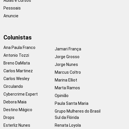
Aulas e Cursos
Pessoais
Anuncie
Colunistas
Ana Paula Franco
Jamari França
Antonio Tozzi
Jorge Grosso
Breno DaMata
Jorge Nunes
Carlos Martinez
Marcus Coltro
Carlos Wesley
Marina Elliot
Circulando
Marta Ramos
Cybercrime Expert
Opinião
Debora Maia
Paula Santa Maria
Destino Mágico
Grupo Mulheres do Brasil
Drops
Sul da Flórida
Esterliz Nunes
Renata Loyola