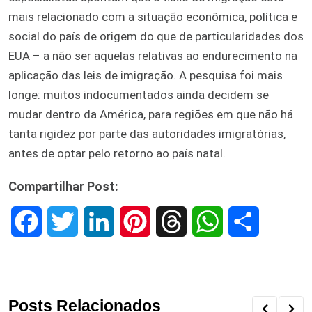
mais relacionado com a situação econômica, política e
social do país de origem do que de particularidades dos
EUA – a não ser aquelas relativas ao endurecimento na
aplicação das leis de imigração. A pesquisa foi mais
longe: muitos indocumentados ainda decidem se
mudar dentro da América, para regiões em que não há
tanta rigidez por parte das autoridades imigratórias,
antes de optar pelo retorno ao país natal.
Compartilhar Post:
F
T
L
P
T
W
S
a
w
i
i
h
h
h
c
i
n
n
r
a
a
Posts Relacionados