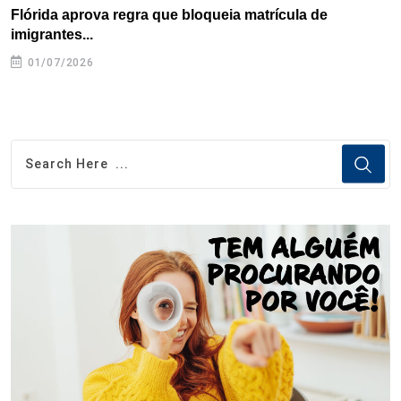
Flórida aprova regra que bloqueia matrícula de
A
imigrantes...
01/07/2026