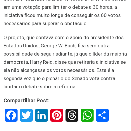
em uma votação para limitar o debate a 30 horas, a
iniciativa ficou muito longe de conseguir os 60 votos
necessários para superar o obstáculo.
O projeto, que contava com o apoio do presidente dos
Estados Unidos, George W. Bush, fica sem outra
possibilidade de seguir adiante, já que o líder da maioria
democrata, Harry Reid, disse que retiraria a iniciativa se
ela não alcançasse os votos necessários. Esta é a
segunda vez que o plenário do Senado vota contra
limitar o debate sobre a reforma.
Compartilhar Post:
F
T
L
P
T
W
S
a
w
i
i
h
h
h