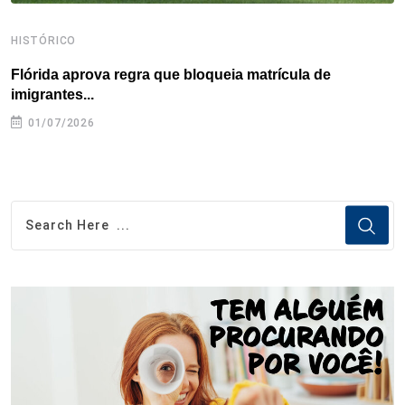
HISTÓRICO
H
Flórida aprova regra que bloqueia matrícula de
A
imigrantes...
01/07/2026