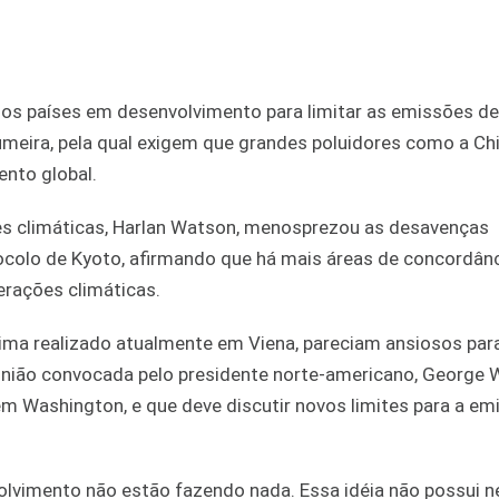
elos países em desenvolvimento para limitar as emissões d
meira, pela qual exigem que grandes poluidores como a Chi
nto global.
es climáticas, Harlan Watson, menosprezou as desavenças
ocolo de Kyoto, afirmando que há mais áreas de concordân
erações climáticas.
lima realizado atualmente em Viena, pareciam ansiosos par
nião convocada pelo presidente norte-americano, George W
em Washington, e que deve discutir novos limites para a em
olvimento não estão fazendo nada. Essa idéia não possui 