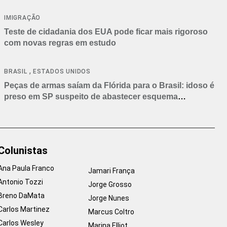
IMIGRAÇÃO
Teste de cidadania dos EUA pode ficar mais rigoroso
com novas regras em estudo
,
BRASIL
ESTADOS UNIDOS
Peças de armas saíam da Flórida para o Brasil: idoso é
preso em SP suspeito de abastecer esquema
criminoso
Colunistas
Ana Paula Franco
Jamari França
Antonio Tozzi
Jorge Grosso
Breno DaMata
Jorge Nunes
Carlos Martinez
Marcus Coltro
Carlos Wesley
Marina Elliot