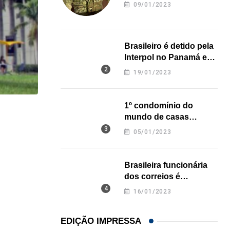
revela onde deixou o
09/01/2023
corpo
Brasileiro é detido pela
Interpol no Panamá e
pode pegar prisão
19/01/2023
perpétua nos EUA
1º condomínio do
HISTÓRICO
mundo de casas
impressas em 3D é
05/01/2023
Açaí é reconhecido oficialmente como fruto brasi
inaugurado no Texas
21/01/2026
Brasileira funcionária
dos correios é
assassinada a facadas
16/01/2023
na Califórnia
EDIÇÃO IMPRESSA