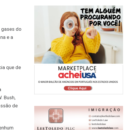
e gases do
na e a
cia que de
a
. Bush,
issão de
nenhum