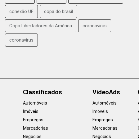
conexão UF
copa do brasil
Copa Libertadores da América
coronavirus
coronavírus
Classificados
VideoAds
Automóveis
Automóveis
Imóveis
Imóveis
Empregos
Empregos
Mercadorias
Mercadorias
Negócios
Negócios