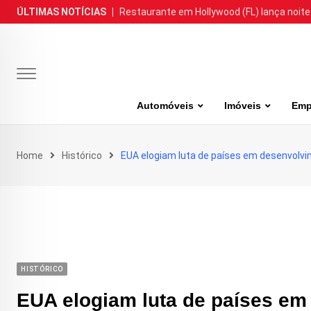
Skip
ÚLTIMAS NOTÍCIAS
|
Restaurante em Hollywood (FL) lança noite
to
content
Automóveis
Imóveis
Emp
Home
Histórico
EUA elogiam luta de países em desenvolv
HISTÓRICO
EUA elogiam luta de países em