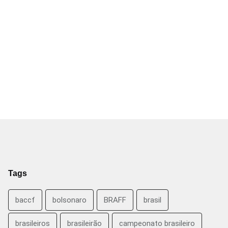
Tags
baccf
bolsonaro
BRAFF
brasil
brasileiros
brasileirão
campeonato brasileiro