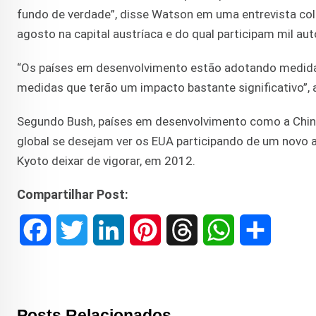
fundo de verdade”, disse Watson em uma entrevista col
agosto na capital austríaca e do qual participam mil au
“Os países em desenvolvimento estão adotando medid
medidas que terão um impacto bastante significativo”, 
Segundo Bush, países em desenvolvimento como a China 
global se desejam ver os EUA participando de um novo
Kyoto deixar de vigorar, em 2012.
Compartilhar Post:
F
T
L
P
T
W
S
a
w
i
i
h
h
h
c
i
n
n
r
a
a
Posts Relacionados