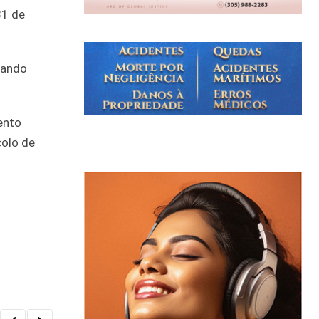
31 de
tando
ento
colo de