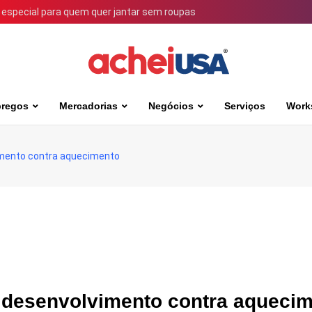
 especial para quem quer jantar sem roupas
regos
Mercadorias
Negócios
Serviços
Work
imento contra aquecimento
 desenvolvimento contra aqueci