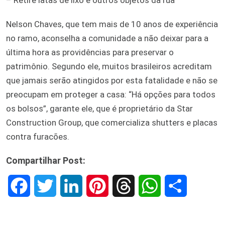
Nelson Chaves, que tem mais de 10 anos de experiência
no ramo, aconselha a comunidade a não deixar para a
última hora as providências para preservar o
patrimônio. Segundo ele, muitos brasileiros acreditam
que jamais serão atingidos por esta fatalidade e não se
preocupam em proteger a casa: “Há opções para todos
os bolsos”, garante ele, que é proprietário da Star
Construction Group, que comercializa shutters e placas
contra furacões.
Compartilhar Post:
F
T
L
P
T
W
S
a
w
i
i
h
h
h