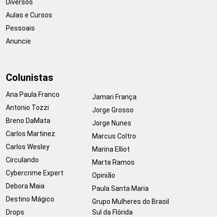
Diversos
Aulas e Cursos
Pessoais
Anuncie
Colunistas
Ana Paula Franco
Jamari França
Antonio Tozzi
Jorge Grosso
Breno DaMata
Jorge Nunes
Carlos Martinez
Marcus Coltro
Carlos Wesley
Marina Elliot
Circulando
Marta Ramos
Cybercrime Expert
Opinião
Debora Maia
Paula Santa Maria
Destino Mágico
Grupo Mulheres do Brasil
Drops
Sul da Flórida