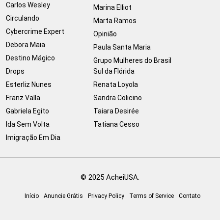
Carlos Wesley
Marina Elliot
Circulando
Marta Ramos
Cybercrime Expert
Opinião
Debora Maia
Paula Santa Maria
Destino Mágico
Grupo Mulheres do Brasil
Drops
Sul da Flórida
Esterliz Nunes
Renata Loyola
Franz Valla
Sandra Colicino
Gabriela Egito
Taiara Desirée
Ida Sem Volta
Tatiana Cesso
Imigração Em Dia
© 2025 AcheiUSA.
Início
Anuncie Grátis
Privacy Policy
Terms of Service
Contato