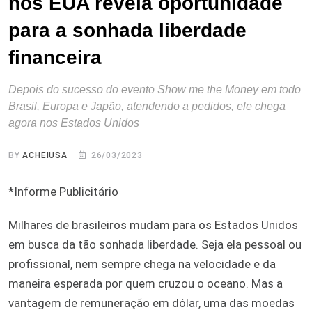
nos EUA revela oportunidade
para a sonhada liberdade
financeira
Depois do sucesso do evento Show me the Money em todo
Brasil, Europa e Japão, atendendo a pedidos, ele chega
agora nos Estados Unidos
BY
ACHEIUSA
26/03/2023
*Informe Publicitário
Milhares de brasileiros mudam para os Estados Unidos
em busca da tão sonhada liberdade. Seja ela pessoal ou
profissional, nem sempre chega na velocidade e da
maneira esperada por quem cruzou o oceano. Mas a
vantagem de remuneração em dólar, uma das moedas