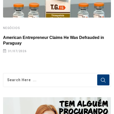
NEGÓCIOS
N
American Entrepreneur Claims He Was Defrauded in
D
Paraguay
31/07/2026