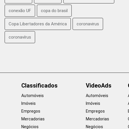
conexão UF
copa do brasil
Copa Libertadores da América
coronavirus
coronavírus
Classificados
VideoAds
Automóveis
Automóveis
Imóveis
Imóveis
Empregos
Empregos
Mercadorias
Mercadorias
Negócios
Negócios