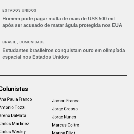
ESTADOS UNIDOS
Homem pode pagar multa de mais de US$ 500 mil
após ser acusado de matar águia protegida nos EUA
,
BRASIL
COMUNIDADE
Estudantes brasileiros conquistam ouro em olimpíada
espacial nos Estados Unidos
Colunistas
Ana Paula Franco
Jamari França
Antonio Tozzi
Jorge Grosso
Breno DaMata
Jorge Nunes
Carlos Martinez
Marcus Coltro
Carlos Wesley
Marina Elliot