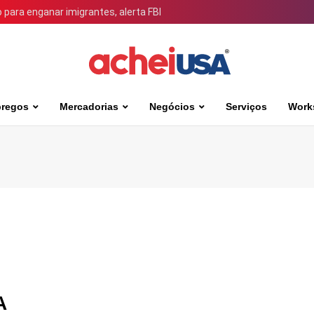
para enganar imigrantes, alerta FBI
regos
Mercadorias
Negócios
Serviços
Work
A