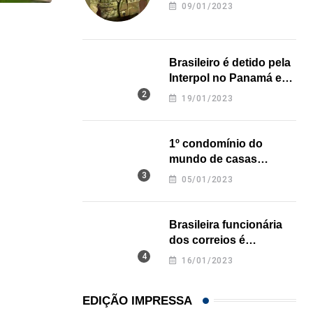
revela onde deixou o
09/01/2023
corpo
,
GENE DE SOUZA
MÚSICA
The Sergio Mendes Band ao vivo no Arsht...
Brasileiro é detido pela
Interpol no Panamá e
24/06/2026
pode pegar prisão
19/01/2023
perpétua nos EUA
1º condomínio do
mundo de casas
impressas em 3D é
05/01/2023
inaugurado no Texas
Brasileira funcionária
dos correios é
assassinada a facadas
16/01/2023
na Califórnia
EDIÇÃO IMPRESSA