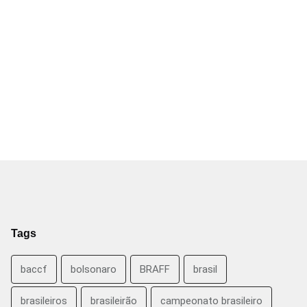
Tags
baccf
bolsonaro
BRAFF
brasil
brasileiros
brasileirão
campeonato brasileiro