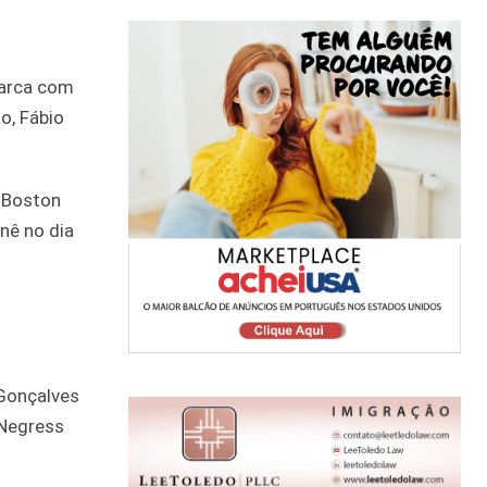
barca com
o, Fábio
m Boston
rnê no dia
 Gonçalves
s Negress