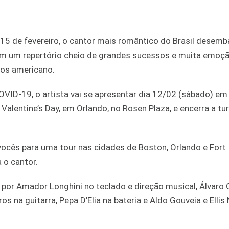
e 15 de fevereiro, o cantor mais romântico do Brasil desem
om um repertório cheio de grandes sucessos e muita emoçã
dos americano.
VID-19, o artista vai se apresentar dia 12/02 (sábado) e
Valentine’s Day, em Orlando, no Rosen Plaza, e encerra a tu
vocês para uma tour nas cidades de Boston, Orlando e Fort
a o cantor.
 por Amador Longhini no teclado e direção musical, Álvaro
ros na guitarra, Pepa D’Elia na bateria e Aldo Gouveia e Elli