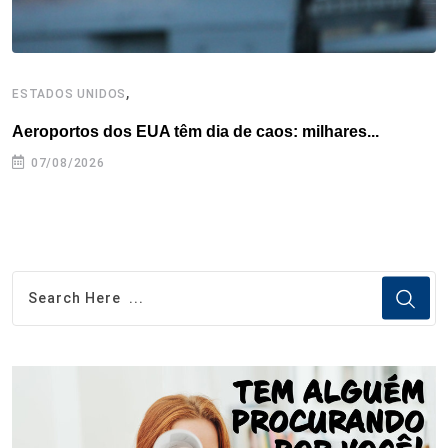
,
ESTADOS UNIDOS
I
Aeroportos dos EUA têm dia de caos: milhares...
T
n
07/08/2026