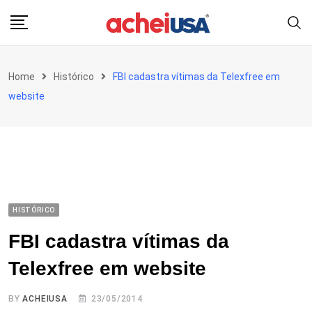
Skip
to
content
Home
Histórico
FBI cadastra vítimas da Telexfree em
website
HISTÓRICO
FBI cadastra vítimas da
Telexfree em website
BY
ACHEIUSA
23/05/2014