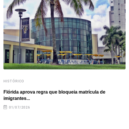
o
e
d
r
d
A
o
r
I
e
s
p
k
n
s
p
t
HISTÓRICO
H
Flórida aprova regra que bloqueia matrícula de
A
imigrantes...
01/07/2026