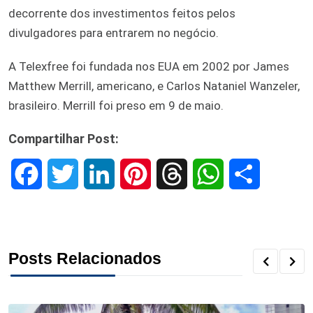
decorrente dos investimentos feitos pelos
divulgadores para entrarem no negócio.
A Telexfree foi fundada nos EUA em 2002 por James
Matthew Merrill, americano, e Carlos Nataniel Wanzeler,
brasileiro. Merrill foi preso em 9 de maio.
Compartilhar Post:
F
T
L
P
T
W
S
a
w
i
i
h
h
h
c
i
n
n
r
a
a
Posts Relacionados
e
t
k
t
e
t
r
b
t
e
e
a
s
e