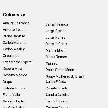
Colunistas
Ana Paula Franco
Jamari França
Antonio Tozzi
Jorge Grosso
Breno DaMata
Jorge Nunes
Carlos Martinez
Marcus Coltro
Carlos Wesley
Marina Elliot
Circulando
Marta Ramos
Cybercrime Expert
Opinião
Debora Maia
Paula Santa Maria
Destino Mágico
Grupo Mulheres do Brasil
Drops
Sul da Flórida
Esterliz Nunes
Renata Loyola
Franz Valla
Sandra Colicino
Gabriela Egito
Taiara Desirée
Ida Sem Volta
Tatiana Cesso