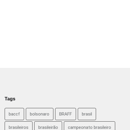
Tags
baccf
bolsonaro
BRAFF
brasil
brasileiros
brasileirão
campeonato brasileiro