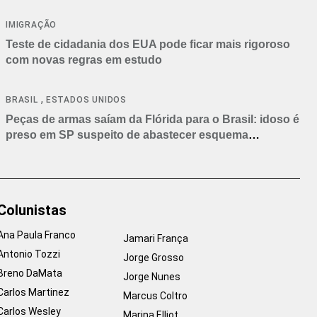
IMIGRAÇÃO
Teste de cidadania dos EUA pode ficar mais rigoroso
com novas regras em estudo
,
BRASIL
ESTADOS UNIDOS
Peças de armas saíam da Flórida para o Brasil: idoso é
preso em SP suspeito de abastecer esquema
criminoso
Colunistas
Ana Paula Franco
Jamari França
Antonio Tozzi
Jorge Grosso
Breno DaMata
Jorge Nunes
Carlos Martinez
Marcus Coltro
Carlos Wesley
Marina Elliot