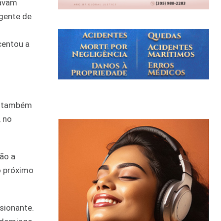
tavam
 gente de
centou a
os também
, no
ão a
o próximo
sionante.