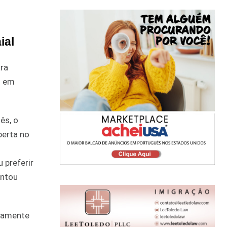
ial
ra
m em
ês, o
berta no
 preferir
entou
icamente