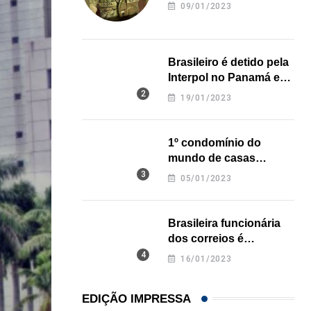
revela onde deixou o
09/01/2023
corpo
Brasileiro é detido pela
Interpol no Panamá e
pode pegar prisão
19/01/2023
perpétua nos EUA
1º condomínio do
mundo de casas
impressas em 3D é
05/01/2023
inaugurado no Texas
Brasileira funcionária
dos correios é
assassinada a facadas
16/01/2023
na Califórnia
EDIÇÃO IMPRESSA