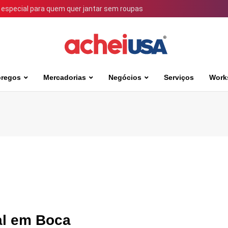
 especial para quem quer jantar sem roupas
regos
Mercadorias
Negócios
Serviços
Work
al em Boca