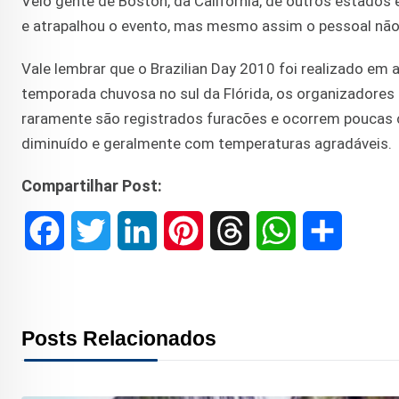
Veio gente de Boston, da Califórnia, de outros estados
e atrapalhou o evento, mas mesmo assim o pessoal não
Vale lembrar que o Brazilian Day 2010 foi realizado em a
temporada chuvosa no sul da Flórida, os organizadores
raramente são registrados furacões e ocorrem poucas c
diminuído e geralmente com temperaturas agradáveis.
Compartilhar Post:
F
T
L
P
T
W
S
a
w
i
i
h
h
h
c
i
n
n
r
a
a
Posts Relacionados
e
t
k
t
e
t
r
b
t
e
e
a
s
e