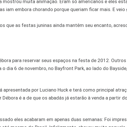
lha mostrou muita animação. Eram só americanos e eles es
ças iam embora chorando porque queriam ficar mais. E veio
mos que as festas juninas ainda mantêm seu encanto, acres
Débora para reservar seus espaços na festa de 2012. Outr
 o dia 6 de novembro, no Bayfront Park, ao lado do Bayside
á apresentada por Luciano Huck e terá como principal atraç
 Débora é a de que os abadás já estarão à venda a partir d
 passado eles acabaram em apenas duas semanas: Foi impres