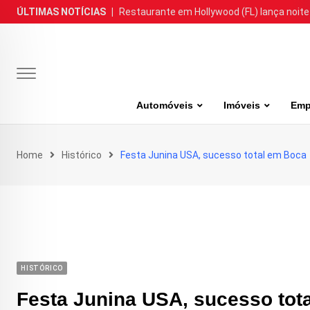
Skip
ÚLTIMAS NOTÍCIAS
|
Restaurante em Hollywood (FL) lança noite
to
content
Automóveis
Imóveis
Emp
Home
Histórico
Festa Junina USA, sucesso total em Boca
HISTÓRICO
Festa Junina USA, sucesso tot