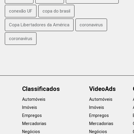
conexão UF
copa do brasil
Copa Libertadores da América
coronavirus
coronavírus
Classificados
VideoAds
Automóveis
Automóveis
Imóveis
Imóveis
Empregos
Empregos
Mercadorias
Mercadorias
Negócios
Negócios