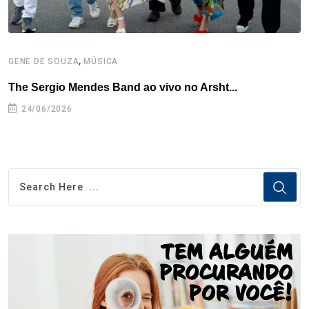
,
GENE DE SOUZA
MÚSICA
G
The Sergio Mendes Band ao vivo no Arsht...
F
24/06/2026