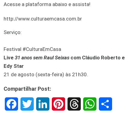
Acesse a plataforma abaixo e assista!
http://www.culturaemcasa.com.br
Serviço:
Festival #CulturaEmCasa
Live
31 anos sem Raul Seixas
com Cláudio Roberto e
Edy Star
21 de agosto (sexta-feira) às 21h30.
Compartilhar Post:
F
T
L
P
T
W
S
a
w
i
i
h
h
h
c
i
n
n
r
a
a