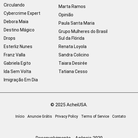
Circulando
Marta Ramos
Cybercrime Expert
Opinião
Debora Maia
Paula Santa Maria
Destino Mágico
Grupo Mulheres do Brasil
Drops
Sul da Flórida
Esterliz Nunes
Renata Loyola
Franz Valla
Sandra Colicino
Gabriela Egito
Taiara Desirée
Ida Sem Volta
Tatiana Cesso
Imigração Em Dia
© 2025 AcheiUSA.
Início
Anuncie Grátis
Privacy Policy
Terms of Service
Contato
Desenvolvimento - Agência 2020