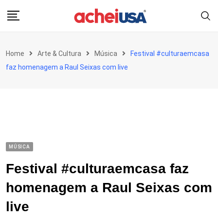
Skip
to
content
Home
Arte & Cultura
Música
Festival #culturaemcasa
faz homenagem a Raul Seixas com live
MÚSICA
Festival #culturaemcasa faz
homenagem a Raul Seixas com
live