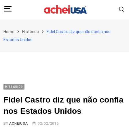
Skip
to
content
Home
Histórico
Fidel Castro diz que não confia nos
Estados Unidos
HISTÓRICO
Fidel Castro diz que não confia
nos Estados Unidos
BY
ACHEIUSA
02/02/2015