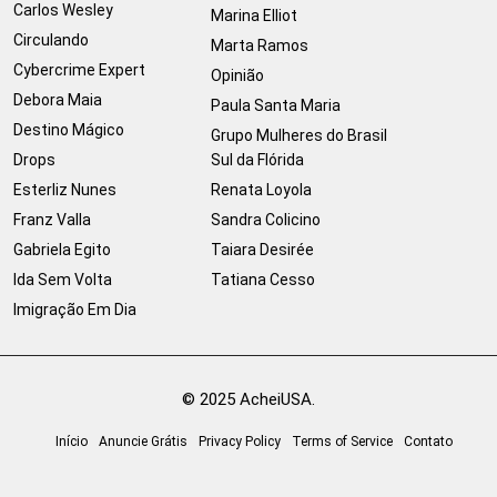
Carlos Wesley
Marina Elliot
Circulando
Marta Ramos
Cybercrime Expert
Opinião
Debora Maia
Paula Santa Maria
Destino Mágico
Grupo Mulheres do Brasil
Drops
Sul da Flórida
Esterliz Nunes
Renata Loyola
Franz Valla
Sandra Colicino
Gabriela Egito
Taiara Desirée
Ida Sem Volta
Tatiana Cesso
Imigração Em Dia
© 2025 AcheiUSA.
Início
Anuncie Grátis
Privacy Policy
Terms of Service
Contato