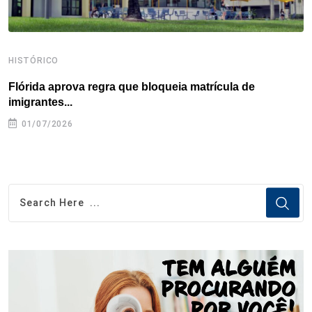
HISTÓRICO
H
Flórida aprova regra que bloqueia matrícula de
A
imigrantes...
01/07/2026