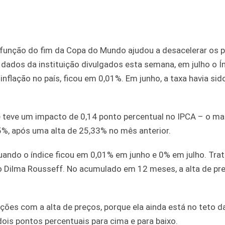
 função do fim da Copa do Mundo ajudou a desacelerar os 
dados da instituição divulgados esta semana, em julho o Í
nflação no país, ficou em 0,01%. Em junho, a taxa havia sid
e teve um impacto de 0,14 ponto percentual no IPCA – o ma
5%, após uma alta de 25,33% no mês anterior.
ando o índice ficou em 0,01% em junho e 0% em julho. Trat
o Dilma Rousseff. No acumulado em 12 meses, a alta de pre
ações com a alta de preços, porque ela ainda está no teto 
ois pontos percentuais para cima e para baixo.