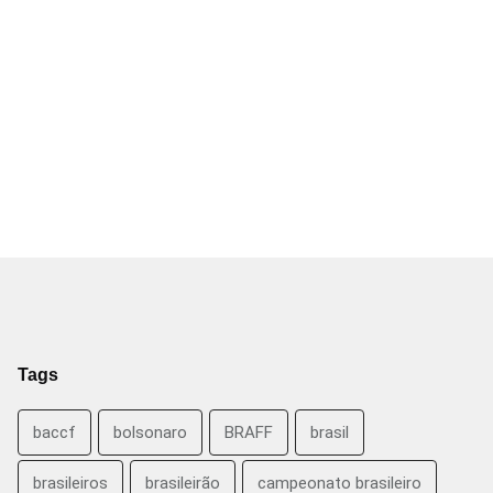
Tags
baccf
bolsonaro
BRAFF
brasil
brasileiros
brasileirão
campeonato brasileiro