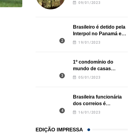
revela onde deixou o
09/01/2023
corpo
HISTÓRICO
Brasileiro é detido pela
Açaí é reconhecido oficialmente como fruto brasi
Interpol no Panamá e
pode pegar prisão
21/01/2026
19/01/2023
perpétua nos EUA
1º condomínio do
mundo de casas
impressas em 3D é
05/01/2023
inaugurado no Texas
Brasileira funcionária
dos correios é
assassinada a facadas
16/01/2023
na Califórnia
EDIÇÃO IMPRESSA