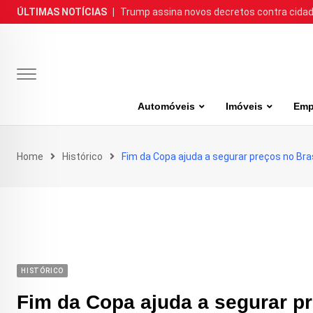
Skip
ÚLTIMAS NOTÍCIAS
|
Trump assina novos decretos contra cida
to
content
Automóveis
Imóveis
Emp
Home
Histórico
Fim da Copa ajuda a segurar preços no Bras
HISTÓRICO
Fim da Copa ajuda a segurar pr