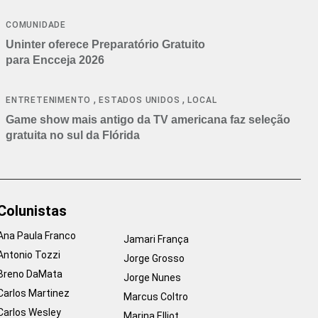
COMUNIDADE
Uninter oferece Preparatório Gratuito
para Encceja 2026
,
,
ENTRETENIMENTO
ESTADOS UNIDOS
LOCAL
Game show mais antigo da TV americana faz seleção
gratuita no sul da Flórida
Colunistas
Ana Paula Franco
Jamari França
Antonio Tozzi
Jorge Grosso
Breno DaMata
Jorge Nunes
Carlos Martinez
Marcus Coltro
Carlos Wesley
Marina Elliot