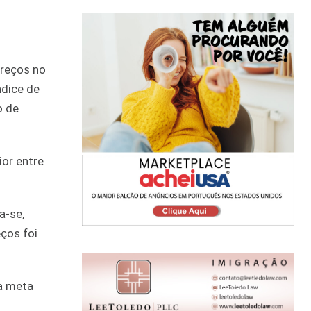
preços no
ndice de
o de
ior entre
a-se,
ços foi
da meta