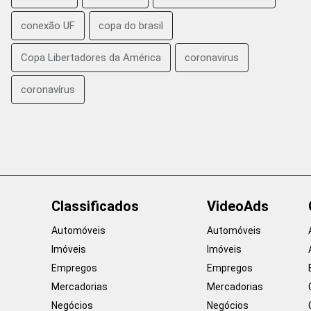
conexão UF
copa do brasil
Copa Libertadores da América
coronavirus
coronavírus
Classificados
VideoAds
Automóveis
Automóveis
Imóveis
Imóveis
Empregos
Empregos
Mercadorias
Mercadorias
Negócios
Negócios