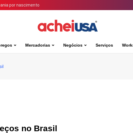
dania por nascimento
regos
Mercadorias
Negócios
Serviços
Work
il
eços no Brasil