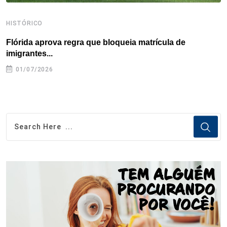
HISTÓRICO
H
Flórida aprova regra que bloqueia matrícula de
A
imigrantes...
01/07/2026