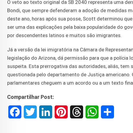
O veto ao texto original da SB 2040 representa uma derr
Bondi, que sempre defenderam a adoção de medidas mais
deste ano, horas após sua posse, Scott determinou que
ser uma das explicações pela baixa popularidade do gov
por descendentes latinos e muitos são imigrantes.
Já a versão da lei imigratória na Câmara de Representa
legislação do Arizona, dá permissão para que a polícia 
suspeita. Esta prerrogativa das autoridades, aliás, tem 
questionada pelo departamento de Justiça americano. 
parlamentares cheguem a um acordo ou a um texto final 
Compartilhar Post:
F
T
L
P
T
W
S
a
w
i
i
h
h
h