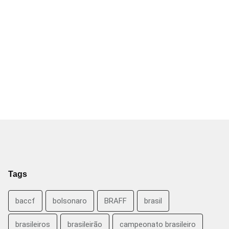
Tags
baccf
bolsonaro
BRAFF
brasil
brasileiros
brasileirão
campeonato brasileiro