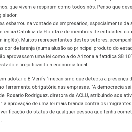
nos, que vivem e respiram como todos nós. Penso que de
islador.
tes esbarrou na vontade de empresários, especialmente da 
ferência Católica da Flórida e de membros de entidades co
em inglês). Muitos representantes destes setores, acompa
 cor de laranja (numa alusão ao principal produto do esta
não aprovassem uma lei como a do Arizona a fatídica SB 10
tado e prejudicando a economia local.
s em adotar o E-Verify “mecanismo que detecta a presença 
o ferramenta obrigatória nas empresas. “A democracia sai
el Rosario Rodriguez, diretora da ACLU, atribuindo aos ativ
” a aprovação de uma lei mais branda contra os imigrantes
 verificação do status de qualquer pessoa que tenha comet
.