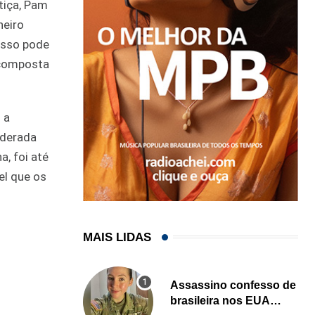
tiça, Pam
neiro
isso pode
 composta
 a
iderada
a, foi até
el que os
MAIS LIDAS
Assassino confesso de
brasileira nos EUA