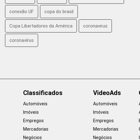
conexão UF
copa do brasil
Copa Libertadores da América
coronavirus
coronavírus
Classificados
VideoAds
Automóveis
Automóveis
Imóveis
Imóveis
Empregos
Empregos
Mercadorias
Mercadorias
Negócios
Negócios