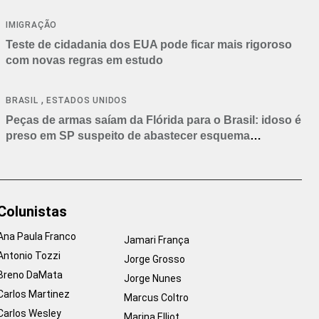
IMIGRAÇÃO
Teste de cidadania dos EUA pode ficar mais rigoroso
com novas regras em estudo
,
BRASIL
ESTADOS UNIDOS
Peças de armas saíam da Flórida para o Brasil: idoso é
preso em SP suspeito de abastecer esquema
criminoso
Colunistas
Ana Paula Franco
Jamari França
Antonio Tozzi
Jorge Grosso
Breno DaMata
Jorge Nunes
Carlos Martinez
Marcus Coltro
Carlos Wesley
Marina Elliot