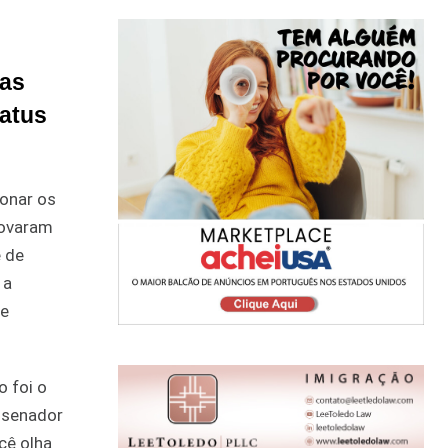
das
tatus
ionar os
rovaram
e de
 a
me
o foi o
 senador
cê olha