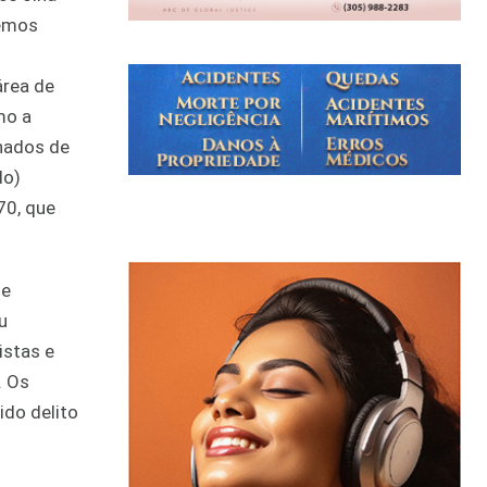
vemos
área de
mo a
nhados de
do)
70, que
de
u
istas e
. Os
ido delito