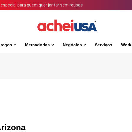
 especial para quem quer jantar sem roupas
regos
Mercadorias
Negócios
Serviços
Work
Arizona