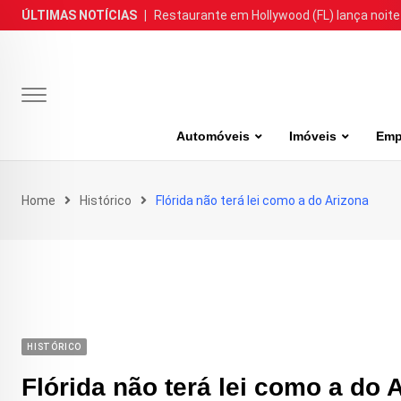
Skip
ÚLTIMAS NOTÍCIAS
|
Restaurante em Hollywood (FL) lança noite
to
content
Automóveis
Imóveis
Emp
Home
Histórico
Flórida não terá lei como a do Arizona
HISTÓRICO
Flórida não terá lei como a do 