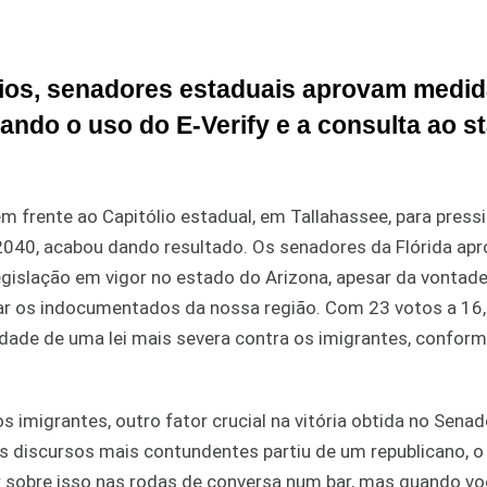
rios, senadores estaduais aprovam medi
ando o uso do E-Verify e a consulta ao s
 frente ao Capitólio estadual, em Tallahassee, para press
 2040, acabou dando resultado. Os senadores da Flórida ap
egislação em vigor no estado do Arizona, apesar da vontad
ar os indocumentados da nossa região. Com 23 votos a 16,
dade de uma lei mais severa contra os imigrantes, confor
imigrantes, outro fator crucial na vitória obtida no Senad
s discursos mais contundentes partiu de um republicano, o
ar sobre isso nas rodas de conversa num bar, mas quando vo