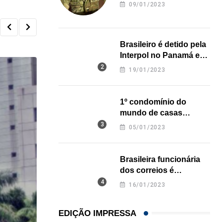
revela onde deixou o
09/01/2023
corpo
Brasileiro é detido pela
Interpol no Panamá e
pode pegar prisão
19/01/2023
perpétua nos EUA
1º condomínio do
mundo de casas
impressas em 3D é
05/01/2023
inaugurado no Texas
Brasileira funcionária
dos correios é
assassinada a facadas
16/01/2023
na Califórnia
EDIÇÃO IMPRESSA