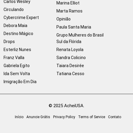
Carlos Wesley
Marina Elliot
Circulando
Marta Ramos
Cybercrime Expert
Opinião
Debora Maia
Paula Santa Maria
Destino Mágico
Grupo Mulheres do Brasil
Drops
Sul da Flórida
Esterliz Nunes
Renata Loyola
Franz Valla
Sandra Colicino
Gabriela Egito
Taiara Desirée
Ida Sem Volta
Tatiana Cesso
Imigração Em Dia
© 2025 AcheiUSA.
Início
Anuncie Grátis
Privacy Policy
Terms of Service
Contato