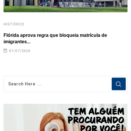
HISTÓRICO
H
Flórida aprova regra que bloqueia matrícula de
A
imigrantes...
01/07/2026