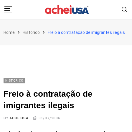
Skip
to
content
Home
Histórico
Freio à contratação de imigrantes ilegais
HISTÓRICO
Freio à contratação de
imigrantes ilegais
BY
ACHEIUSA
31/07/2006