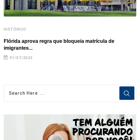
HISTÓRICO
H
Flórida aprova regra que bloqueia matrícula de
A
imigrantes...
01/07/2026