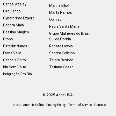
Carlos Wesley
Marina Elliot
Circulando
Marta Ramos
Cybercrime Expert
Opinião
Debora Maia
Paula Santa Maria
Destino Mágico
Grupo Mulheres do Brasil
Drops
Sul da Flórida
Esterliz Nunes
Renata Loyola
Franz Valla
Sandra Colicino
Gabriela Egito
Taiara Desirée
Ida Sem Volta
Tatiana Cesso
Imigração Em Dia
© 2025 AcheiUSA.
Início
Anuncie Grátis
Privacy Policy
Terms of Service
Contato