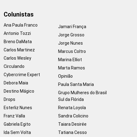
Colunistas
Ana Paula Franco
Jamari França
Antonio Tozzi
Jorge Grosso
Breno DaMata
Jorge Nunes
Carlos Martinez
Marcus Coltro
Carlos Wesley
Marina Elliot
Circulando
Marta Ramos
Cybercrime Expert
Opinião
Debora Maia
Paula Santa Maria
Destino Mágico
Grupo Mulheres do Brasil
Drops
Sul da Flórida
Esterliz Nunes
Renata Loyola
Franz Valla
Sandra Colicino
Gabriela Egito
Taiara Desirée
Ida Sem Volta
Tatiana Cesso