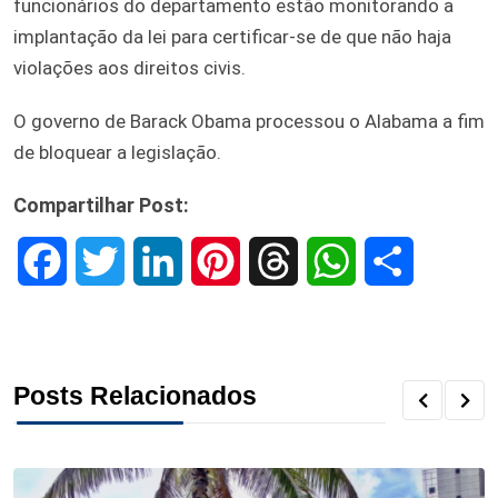
funcionários do departamento estão monitorando a
implantação da lei para certificar-se de que não haja
violações aos direitos civis.
O governo de Barack Obama processou o Alabama a fim
de bloquear a legislação.
Compartilhar Post:
F
T
L
P
T
W
S
a
w
i
i
h
h
h
c
i
n
n
r
a
a
Posts Relacionados
e
t
k
t
e
t
r
b
t
e
e
a
s
e