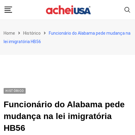
Skip
to
content
Home
Histórico
Funcionário do Alabama pede mudança na
lei imigratória HB56
HISTÓRICO
Funcionário do Alabama pede
mudança na lei imigratória
HB56