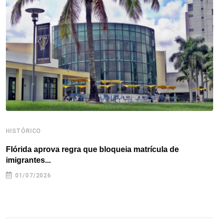
o
e
d
r
d
A
o
r
I
e
s
p
k
n
s
p
t
HISTÓRICO
H
Flórida aprova regra que bloqueia matrícula de
A
imigrantes...
01/07/2026