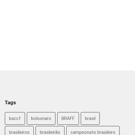
Tags
baccf
bolsonaro
BRAFF
brasil
brasileiros
brasileirão
campeonato brasileiro