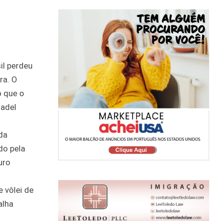
il perdeu
ra. O
o que o
Jadel
da
do pela
uro
 vôlei de
alha