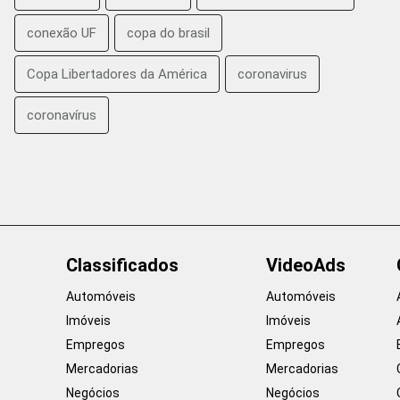
conexão UF
copa do brasil
Copa Libertadores da América
coronavirus
coronavírus
Classificados
VideoAds
Automóveis
Automóveis
Imóveis
Imóveis
Empregos
Empregos
Mercadorias
Mercadorias
Negócios
Negócios