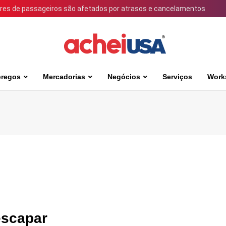
ares de passageiros são afetados por atrasos e cancelamentos
regos
Mercadorias
Negócios
Serviços
Work
escapar