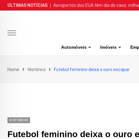
Skip
ÚLTIMAS NOTÍCIAS
|
Aeroportos dos EUA têm dia de caos: milh
to
content
Automóveis
Imóveis
Emp
Home
Histórico
Futebol feminino deixa o ouro escapar
HISTÓRICO
Futebol feminino deixa o ouro 