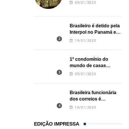
revela onde deixou o
09/01/2023
corpo
Açaí é reconhecido oficialmente como fruto brasi
21/01/2026
Brasileiro é detido pela
Interpol no Panamá e
pode pegar prisão
19/01/2023
perpétua nos EUA
1º condomínio do
mundo de casas
impressas em 3D é
05/01/2023
inaugurado no Texas
Brasileira funcionária
dos correios é
assassinada a facadas
16/01/2023
na Califórnia
EDIÇÃO IMPRESSA