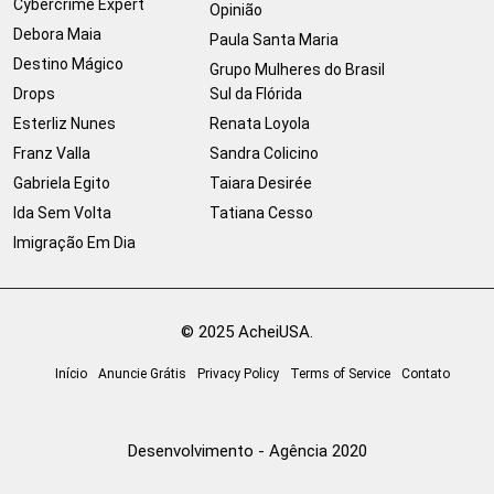
Cybercrime Expert
Opinião
Debora Maia
Paula Santa Maria
Destino Mágico
Grupo Mulheres do Brasil
Drops
Sul da Flórida
Esterliz Nunes
Renata Loyola
Franz Valla
Sandra Colicino
Gabriela Egito
Taiara Desirée
Ida Sem Volta
Tatiana Cesso
Imigração Em Dia
© 2025 AcheiUSA.
Início
Anuncie Grátis
Privacy Policy
Terms of Service
Contato
Desenvolvimento - Agência 2020