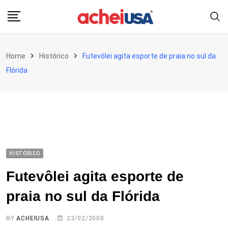
Skip
to
content
Home
Histórico
Futevôlei agita esporte de praia no sul da
Flórida
HISTÓRICO
Futevôlei agita esporte de
praia no sul da Flórida
BY
ACHEIUSA
23/02/2008