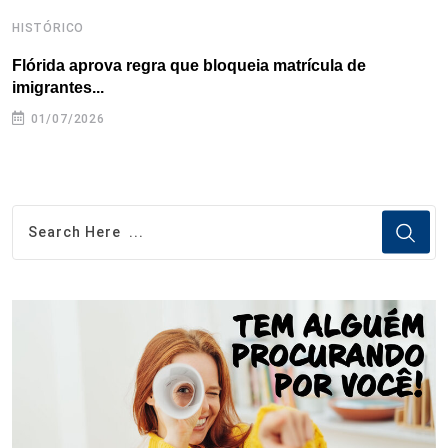
HISTÓRICO
H
Flórida aprova regra que bloqueia matrícula de
A
imigrantes...
01/07/2026