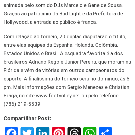
animada pelo som do DJs Marcelo e Gene de Sousa.
Graças ao patrocínio da Bud Light e da Prefeitura de
Hollywood, a entrada ao público é franca.
Com relação ao torneio, 20 duplas disputarão o título,
entre elas equipes da Espanha, Holanda, Colômbia,
Estados Unidos e Brasil. A esquadra favorita é a dos
brasileiros Adriano Rego e Júnior Pereira, que moram na
Flórida e vêm de vitórias em outros campeonatos do
esporte. A finalíssima do torneio será no domingo, às 5
pm. Mais informações com Sergio Menezes e Christian
Braga, no site www.footvolley.net ou pelo telefone
(786) 219-5539.
Compartilhar Post:
F
T
L
P
T
W
S