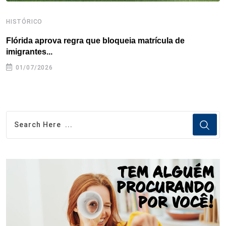
HISTÓRICO
H
Flórida aprova regra que bloqueia matrícula de
A
imigrantes...
01/07/2026