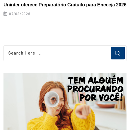
Uninter oferece Preparatório Gratuito para Encceja 2026
E
e
07/08/2026