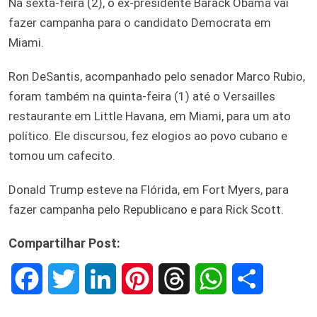
Na sexta-feira (2), o ex-presidente Barack Obama vai
fazer campanha para o candidato Democrata em
Miami.
Ron DeSantis, acompanhado pelo senador Marco Rubio,
foram também na quinta-feira (1) até o Versailles
restaurante em Little Havana, em Miami, para um ato
político. Ele discursou, fez elogios ao povo cubano e
tomou um cafecito.
Donald Trump esteve na Flórida, em Fort Myers, para
fazer campanha pelo Republicano e para Rick Scott.
Compartilhar Post:
F
T
L
P
T
W
S
a
w
i
i
h
h
h