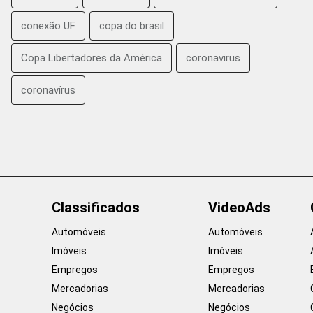
conexão UF
copa do brasil
Copa Libertadores da América
coronavirus
coronavírus
Classificados
VideoAds
Automóveis
Automóveis
Imóveis
Imóveis
Empregos
Empregos
Mercadorias
Mercadorias
Negócios
Negócios