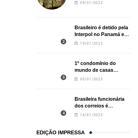
revela onde deixou o
09/01/2023
corpo
Brasileiro é detido pela
Interpol no Panamá e
pode pegar prisão
19/01/2023
perpétua nos EUA
1º condomínio do
mundo de casas
impressas em 3D é
05/01/2023
inaugurado no Texas
Brasileira funcionária
dos correios é
assassinada a facadas
16/01/2023
na Califórnia
EDIÇÃO IMPRESSA