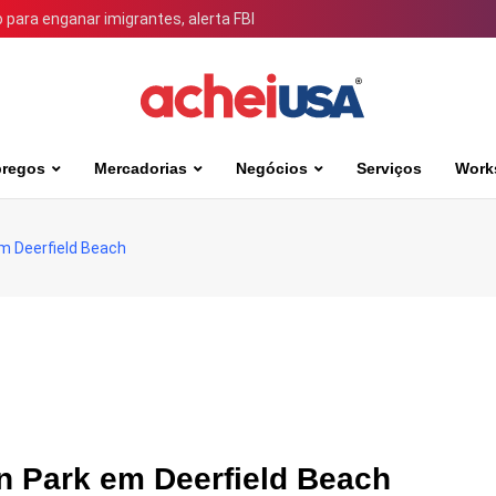
para enganar imigrantes, alerta FBI
regos
Mercadorias
Negócios
Serviços
Work
em Deerfield Beach
on Park em Deerfield Beach