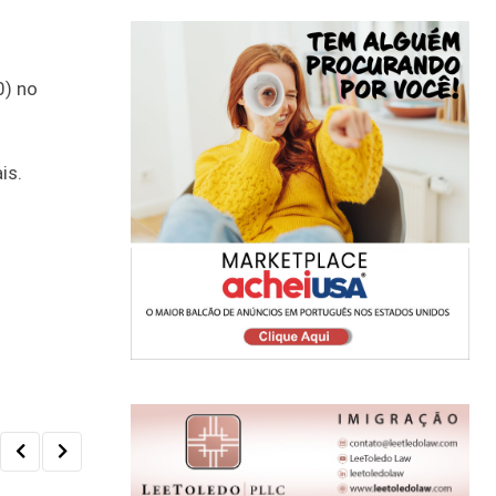
0) no
is.