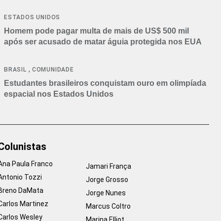
ESTADOS UNIDOS
Homem pode pagar multa de mais de US$ 500 mil
após ser acusado de matar águia protegida nos EUA
,
BRASIL
COMUNIDADE
Estudantes brasileiros conquistam ouro em olimpíada
espacial nos Estados Unidos
Colunistas
Ana Paula Franco
Jamari França
Antonio Tozzi
Jorge Grosso
Breno DaMata
Jorge Nunes
Carlos Martinez
Marcus Coltro
Carlos Wesley
Marina Elliot