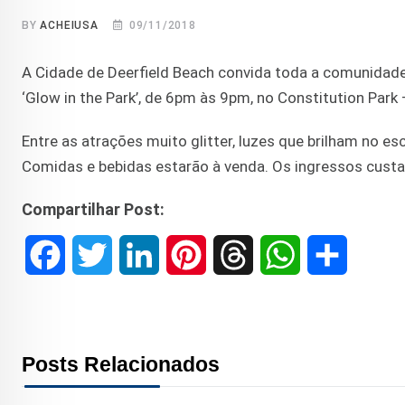
BY
ACHEIUSA
09/11/2018
A Cidade de Deerfield Beach convida toda a comunidade 
‘Glow in the Park’, de 6pm às 9pm, no Constitution Park 
Entre as atrações muito glitter, luzes que brilham no esc
Comidas e bebidas estarão à venda. Os ingressos cust
Compartilhar Post:
F
T
L
P
T
W
S
a
w
i
i
h
h
h
c
i
n
n
r
a
a
Posts Relacionados
e
t
k
t
e
t
r