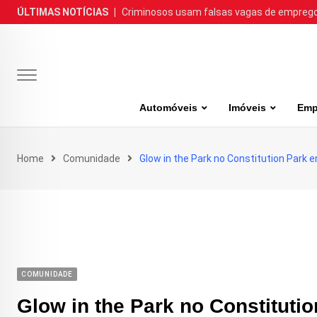
Skip
ÚLTIMAS NOTÍCIAS
|
Criminosos usam falsas vagas de emprego 
to
content
Automóveis
Imóveis
Emp
Home
Comunidade
Glow in the Park no Constitution Park 
COMUNIDADE
Glow in the Park no Constituti