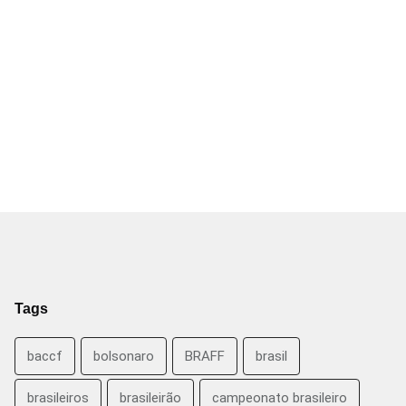
Tags
baccf
bolsonaro
BRAFF
brasil
brasileiros
brasileirão
campeonato brasileiro