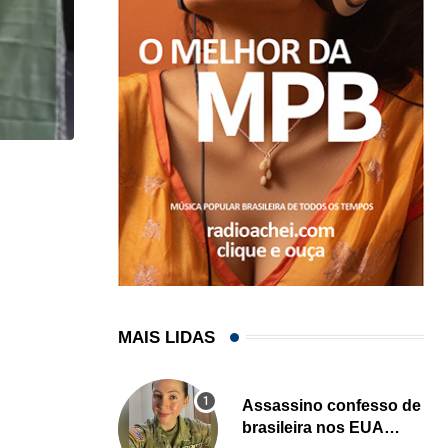
,
,
COMUNIDADE
IMIGRAÇÃO
Professor brasileiro de jiu-jítsu é preso pelo ICE...
04/08/2026
MAIS LIDAS
Assassino confesso de
brasileira nos EUA