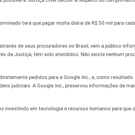
 possível a Justiça Cível decidir a respeito do cumpriment
erminado terá que pagar multa diária de R$ 50 mil para ca
través de seus procuradores no Brasil, vem a público info
vés da Justiça, têm sido atendidos. Não existe nenhum pro
iretamente pedidos para a Google Inc., e, como resultado
ns judiciais. A Google Inc., preservou informações de mai
mos investindo em tecnologia e recursos humanos para que 