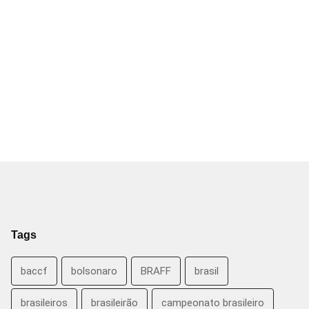
Tags
baccf
bolsonaro
BRAFF
brasil
brasileiros
brasileirão
campeonato brasileiro