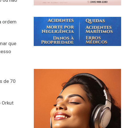
o ou não
da ordem
rmar que
cesso
s de 70
o Orkut