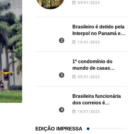
revela onde deixou o
09/01/2023
corpo
Brasileiro é detido pela
Interpol no Panamá e
pode pegar prisão
19/01/2023
perpétua nos EUA
1º condomínio do
mundo de casas
impressas em 3D é
05/01/2023
inaugurado no Texas
Brasileira funcionária
dos correios é
assassinada a facadas
16/01/2023
HISTÓRICO
na Califórnia
Açaí é reconhecido oficialmente como fruto brasi
EDIÇÃO IMPRESSA