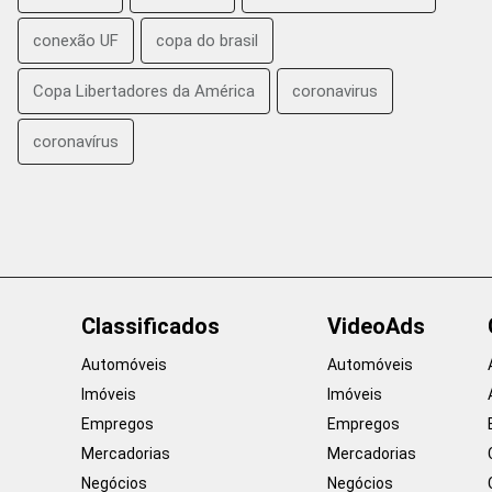
conexão UF
copa do brasil
Copa Libertadores da América
coronavirus
coronavírus
Classificados
VideoAds
Automóveis
Automóveis
Imóveis
Imóveis
Empregos
Empregos
Mercadorias
Mercadorias
Negócios
Negócios