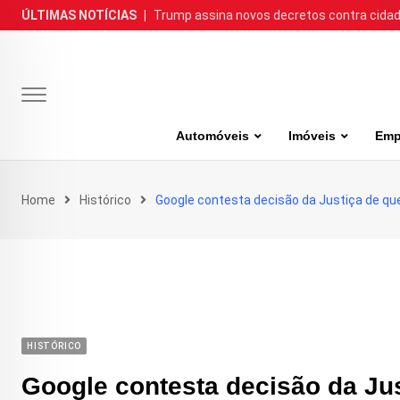
Skip
ÚLTIMAS NOTÍCIAS
|
Trump assina novos decretos contra cida
to
content
Automóveis
Imóveis
Emp
Home
Histórico
Google contesta decisão da Justiça de que
HISTÓRICO
Google contesta decisão da Jus