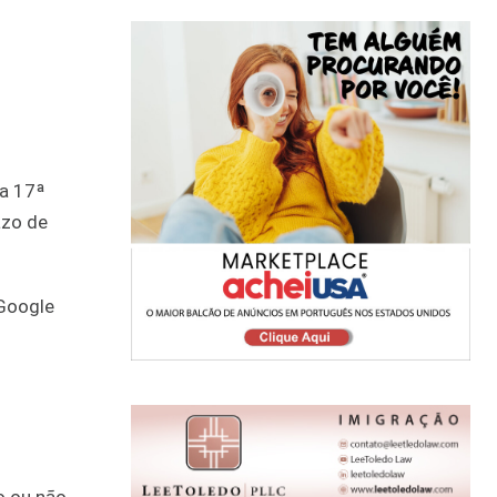
da 17ª
azo de
 Google