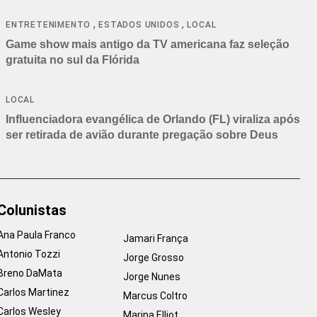
,
,
ENTRETENIMENTO
ESTADOS UNIDOS
LOCAL
Game show mais antigo da TV americana faz seleção
gratuita no sul da Flórida
LOCAL
Influenciadora evangélica de Orlando (FL) viraliza após
ser retirada de avião durante pregação sobre Deus
Colunistas
Ana Paula Franco
Jamari França
Antonio Tozzi
Jorge Grosso
Breno DaMata
Jorge Nunes
Carlos Martinez
Marcus Coltro
Carlos Wesley
Marina Elliot