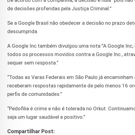
De acordo com a companhia, a decisão é nula “pois não é
de decisões proferidas pela Justiça Criminal.”
Se a Google Brasil não obedecer a decisão no prazo det
descumprida.
A Google Inc.também divulgou uma nota:”A Google Inc, a
todos os processos movidos contra a Google Inc., atra
sequer sem resposta.”
“Todas as Varas Federais em São Paulo já encaminham d
receberam respostas rapidamente de pelo menos 16 orde
perfis de comunidades.”
“Pedofilia é crime e não é tolerada no Orkut. Continua
seja um lugar saudável e positivo.”
Compartilhar Post: