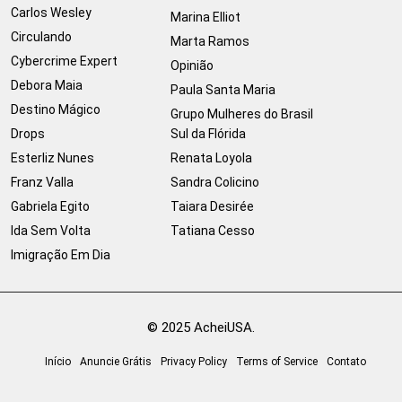
Carlos Wesley
Marina Elliot
Circulando
Marta Ramos
Cybercrime Expert
Opinião
Debora Maia
Paula Santa Maria
Destino Mágico
Grupo Mulheres do Brasil
Drops
Sul da Flórida
Esterliz Nunes
Renata Loyola
Franz Valla
Sandra Colicino
Gabriela Egito
Taiara Desirée
Ida Sem Volta
Tatiana Cesso
Imigração Em Dia
© 2025 AcheiUSA.
Início
Anuncie Grátis
Privacy Policy
Terms of Service
Contato