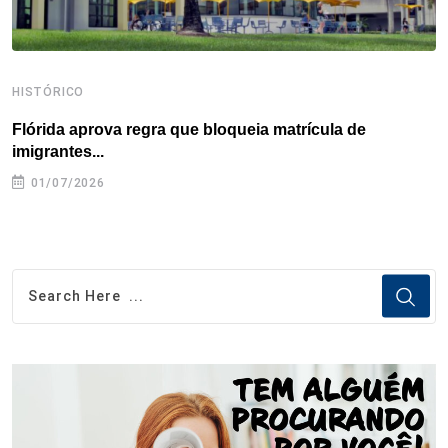
HISTÓRICO
H
Flórida aprova regra que bloqueia matrícula de
A
imigrantes...
01/07/2026