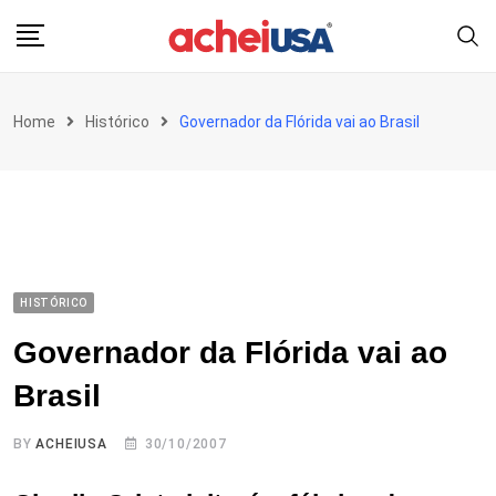
Skip
to
content
Home
Histórico
Governador da Flórida vai ao Brasil
HISTÓRICO
Governador da Flórida vai ao
Brasil
BY
ACHEIUSA
30/10/2007