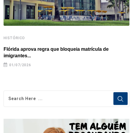
HISTÓRICO
H
Flórida aprova regra que bloqueia matrícula de
A
imigrantes...
01/07/2026