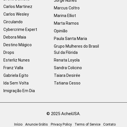
Jorge Nunes
Carlos Martinez
Marcus Coltro
Carlos Wesley
Marina Elliot
Circulando
Marta Ramos
Cybercrime Expert
Opinião
Debora Maia
Paula Santa Maria
Destino Mágico
Grupo Mulheres do Brasil
Drops
Sul da Flórida
Esterliz Nunes
Renata Loyola
Franz Valla
Sandra Colicino
Gabriela Egito
Taiara Desirée
Ida Sem Volta
Tatiana Cesso
Imigração Em Dia
© 2025 AcheiUSA.
Início
Anuncie Grátis
Privacy Policy
Terms of Service
Contato