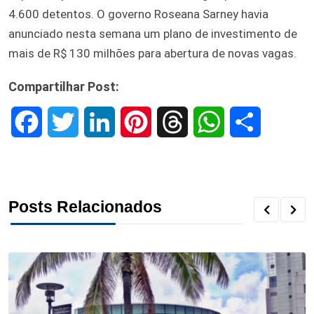
4.600 detentos. O governo Roseana Sarney havia
anunciado nesta semana um plano de investimento de
mais de R$ 130 milhões para abertura de novas vagas.
Compartilhar Post:
F
T
L
P
T
W
S
a
w
i
i
h
h
h
c
i
n
n
r
a
a
Posts Relacionados
e
t
k
t
e
t
r
b
t
e
e
a
s
e
o
e
d
r
d
A
o
r
I
e
s
p