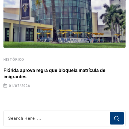
k
n
s
p
t
HISTÓRICO
H
Flórida aprova regra que bloqueia matrícula de
A
imigrantes...
01/07/2026