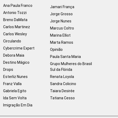
Ana Paula Franco
Jamari França
Antonio Tozzi
Jorge Grosso
Breno DaMata
Jorge Nunes
Carlos Martinez
Marcus Coltro
Carlos Wesley
Marina Elliot
Circulando
Marta Ramos
Cybercrime Expert
Opinião
Debora Maia
Paula Santa Maria
Destino Mágico
Grupo Mulheres do Brasil
Drops
Sul da Flórida
Esterliz Nunes
Renata Loyola
Franz Valla
Sandra Colicino
Gabriela Egito
Taiara Desirée
Ida Sem Volta
Tatiana Cesso
Imigração Em Dia