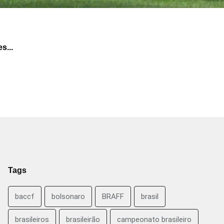
s...
Tags
baccf
bolsonaro
BRAFF
brasil
brasileiros
brasileirão
campeonato brasileiro