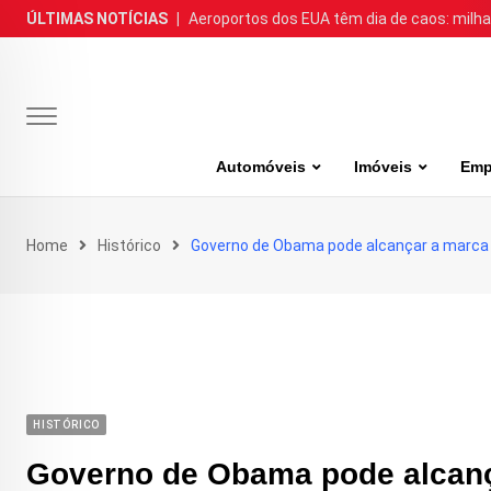
Skip
ÚLTIMAS NOTÍCIAS
|
Aeroportos dos EUA têm dia de caos: milh
to
content
Automóveis
Imóveis
Emp
Home
Histórico
Governo de Obama pode alcançar a marca 
HISTÓRICO
Governo de Obama pode alcanç