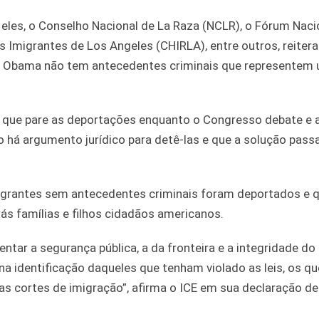
e eles, o Conselho Nacional de La Raza (NCLR), o Fórum Naci
s Imigrantes de Los Angeles (CHIRLA), entre outros, reiter
 de Obama não tem antecedentes criminais que representem
ue pare as deportações enquanto o Congresso debate e a
 há argumento jurídico para detê-las e que a solução passa
migrantes sem antecedentes criminais foram deportados e 
s famílias e filhos cidadãos americanos.
ntar a segurança pública, a da fronteira e a integridade do
na identificação daqueles que tenham violado as leis, os qu
as cortes de imigração”, afirma o ICE em sua declaração de