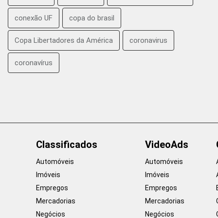
conexão UF
copa do brasil
Copa Libertadores da América
coronavirus
coronavírus
Classificados
VideoAds
Automóveis
Automóveis
Imóveis
Imóveis
Empregos
Empregos
Mercadorias
Mercadorias
Negócios
Negócios