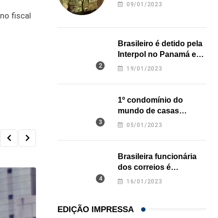
revela onde deixou o
09/01/2023
corpo
o fiscal
Brasileiro é detido pela
Interpol no Panamá e
pode pegar prisão
19/01/2023
perpétua nos EUA
1º condomínio do
mundo de casas
impressas em 3D é
05/01/2023
inaugurado no Texas
Brasileira funcionária
dos correios é
assassinada a facadas
16/01/2023
na Califórnia
EDIÇÃO IMPRESSA