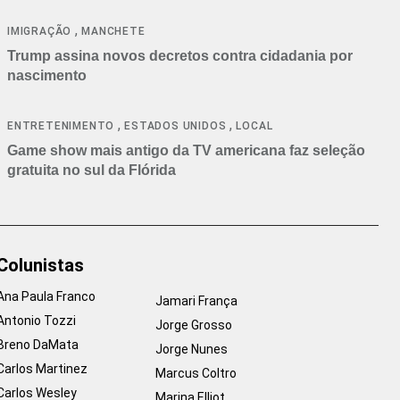
cancelamentos
,
IMIGRAÇÃO
MANCHETE
Trump assina novos decretos contra cidadania por
nascimento
,
,
ENTRETENIMENTO
ESTADOS UNIDOS
LOCAL
Game show mais antigo da TV americana faz seleção
gratuita no sul da Flórida
Colunistas
Ana Paula Franco
Jamari França
Antonio Tozzi
Jorge Grosso
Breno DaMata
Jorge Nunes
Carlos Martinez
Marcus Coltro
Carlos Wesley
Marina Elliot