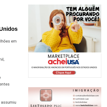
 Unidos
ilhões em
il,
e
dentes
a assumiu