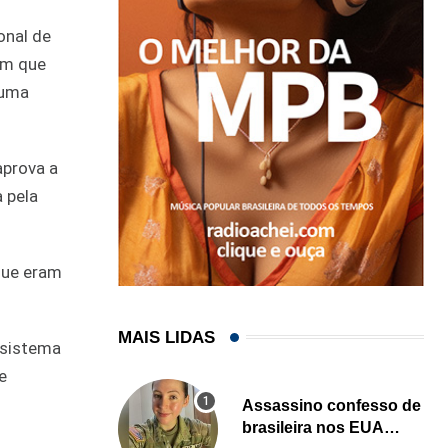
onal de
am que
 uma
prova a
 pela
que eram
MAIS LIDAS
 sistema
e
Assassino confesso de
brasileira nos EUA