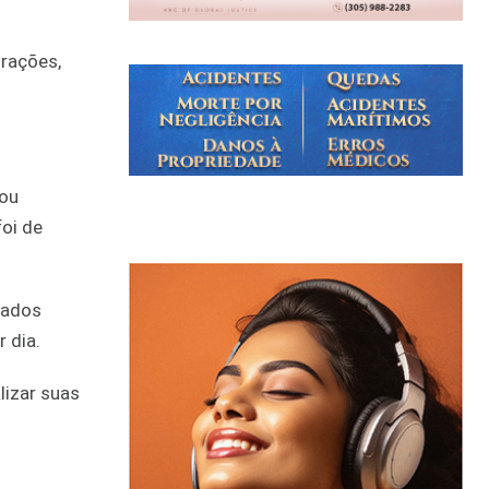
trações,
tou
oi de
rados
 dia.
izar suas