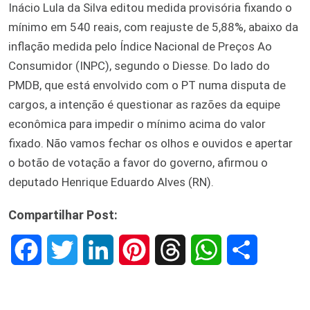
Inácio Lula da Silva editou medida provisória fixando o
mínimo em 540 reais, com reajuste de 5,88%, abaixo da
inflação medida pelo Índice Nacional de Preços Ao
Consumidor (INPC), segundo o Diesse. Do lado do
PMDB, que está envolvido com o PT numa disputa de
cargos, a intenção é questionar as razões da equipe
econômica para impedir o mínimo acima do valor
fixado. Não vamos fechar os olhos e ouvidos e apertar
o botão de votação a favor do governo, afirmou o
deputado Henrique Eduardo Alves (RN).
Compartilhar Post:
F
T
L
P
T
W
S
a
w
i
i
h
h
h