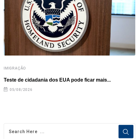
o
r
I
e
s
p
k
n
s
p
t
IMIGRAÇÃO
I
Teste de cidadania dos EUA pode ficar mais...
A
05/08/2026