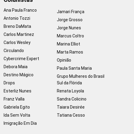
Ana Paula Franco
Jamari França
Antonio Tozzi
Jorge Grosso
Breno DaMata
Jorge Nunes
Carlos Martinez
Marcus Coltro
Carlos Wesley
Marina Elliot
Circulando
Marta Ramos
Cybercrime Expert
Opinião
Debora Maia
Paula Santa Maria
Destino Mágico
Grupo Mulheres do Brasil
Drops
Sul da Flórida
Esterliz Nunes
Renata Loyola
Franz Valla
Sandra Colicino
Gabriela Egito
Taiara Desirée
Ida Sem Volta
Tatiana Cesso
Imigração Em Dia