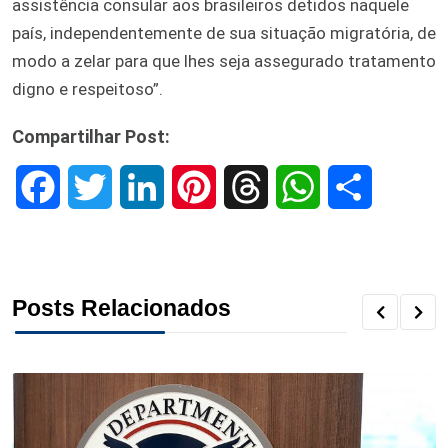
assistência consular aos brasileiros detidos naquele
país, independentemente de sua situação migratória, de
modo a zelar para que lhes seja assegurado tratamento
digno e respeitoso”.
Compartilhar Post:
F
T
L
P
T
W
S
a
w
i
i
h
h
h
c
i
n
n
r
a
a
Posts Relacionados
e
t
k
t
e
t
r
b
t
e
e
a
s
e
o
e
d
r
d
A