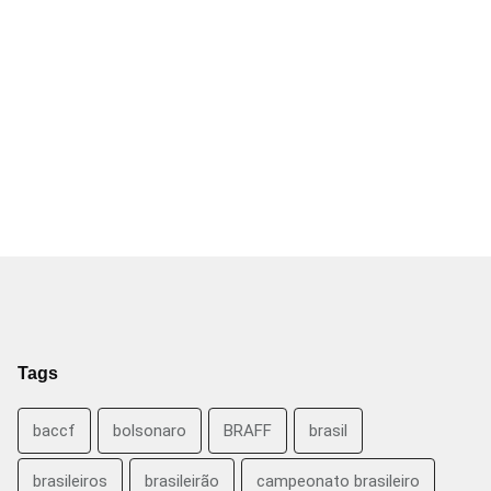
Tags
baccf
bolsonaro
BRAFF
brasil
brasileiros
brasileirão
campeonato brasileiro