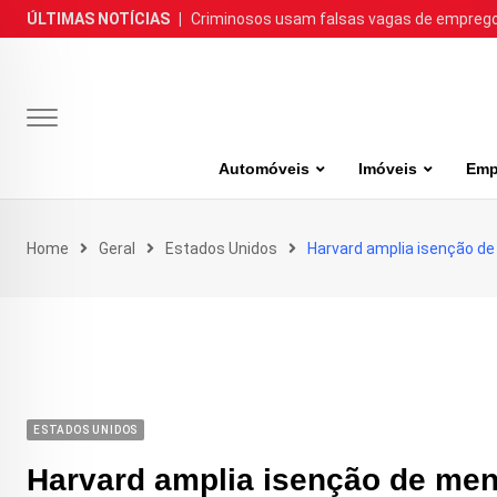
Skip
ÚLTIMAS NOTÍCIAS
|
Criminosos usam falsas vagas de emprego 
to
content
Automóveis
Imóveis
Emp
Home
Geral
Estados Unidos
Harvard amplia isenção de
ESTADOS UNIDOS
Harvard amplia isenção de men