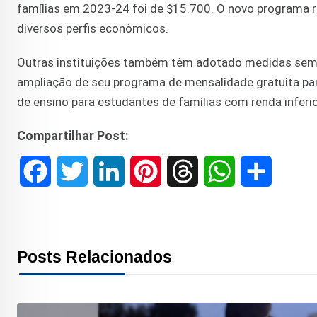
famílias em 2023-24 foi de $15.700. O novo programa r
diversos perfis econômicos.
Outras instituições também têm adotado medidas seme
ampliação de seu programa de mensalidade gratuita par
de ensino para estudantes de famílias com renda inferi
Compartilhar Post:
F
T
L
P
T
W
S
a
w
i
i
h
h
h
c
i
n
n
r
a
a
Posts Relacionados
e
t
k
t
e
t
r
b
t
e
e
a
s
e