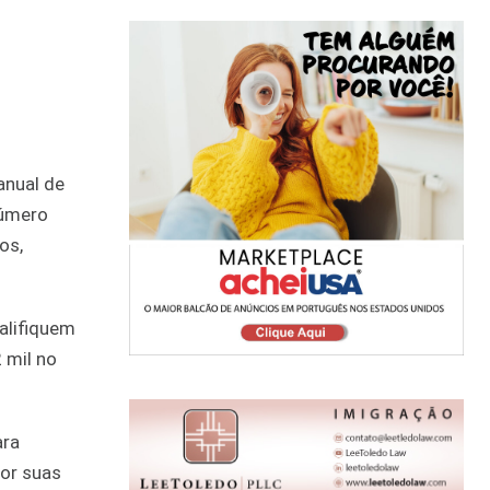
anual de
número
os,
alifiquem
 mil no
ara
por suas