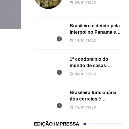
revela onde deixou o
09/01/2023
corpo
Brasileiro é detido pela
Interpol no Panamá e
pode pegar prisão
ESTADOS UNIDOS
19/01/2023
perpétua nos EUA
Homem pode pagar multa de mais de US$...
1º condomínio do
06/08/2026
mundo de casas
impressas em 3D é
05/01/2023
inaugurado no Texas
Brasileira funcionária
dos correios é
assassinada a facadas
16/01/2023
na Califórnia
EDIÇÃO IMPRESSA