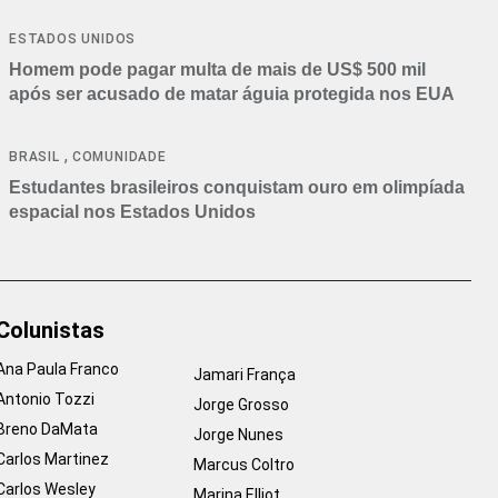
ESTADOS UNIDOS
Homem pode pagar multa de mais de US$ 500 mil
após ser acusado de matar águia protegida nos EUA
,
BRASIL
COMUNIDADE
Estudantes brasileiros conquistam ouro em olimpíada
espacial nos Estados Unidos
Colunistas
Ana Paula Franco
Jamari França
Antonio Tozzi
Jorge Grosso
Breno DaMata
Jorge Nunes
Carlos Martinez
Marcus Coltro
Carlos Wesley
Marina Elliot