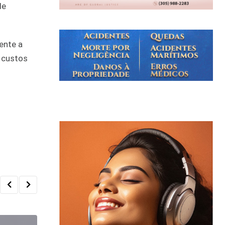
de
ente a
s custos