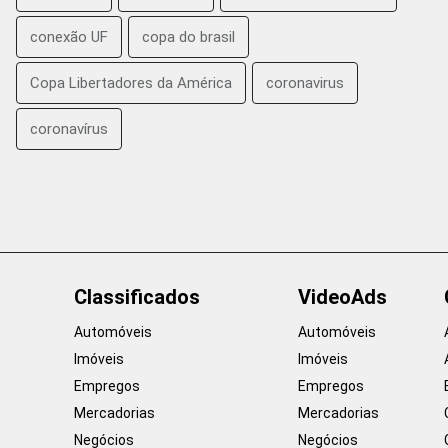
conexão UF
copa do brasil
Copa Libertadores da América
coronavirus
coronavírus
Classificados
VideoAds
Automóveis
Automóveis
Imóveis
Imóveis
Empregos
Empregos
Mercadorias
Mercadorias
Negócios
Negócios