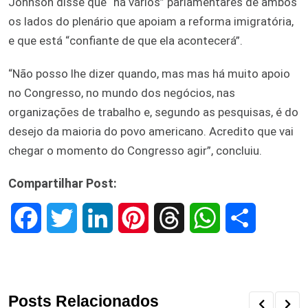
Johnson disse que “há vários” parlamentares de ambos
os lados do plenário que apoiam a reforma imigratória,
e que está “confiante de que ela acontecerá”.
“Não posso lhe dizer quando, mas mas há muito apoio
no Congresso, no mundo dos negócios, nas
organizações de trabalho e, segundo as pesquisas, é do
desejo da maioria do povo americano. Acredito que vai
chegar o momento do Congresso agir”, concluiu.
Compartilhar Post:
F
T
L
P
T
W
S
a
w
i
i
h
h
h
c
i
n
n
r
a
a
Posts Relacionados