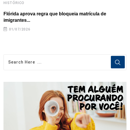
HISTÓRICO
H
Flórida aprova regra que bloqueia matrícula de
A
imigrantes...
01/07/2026