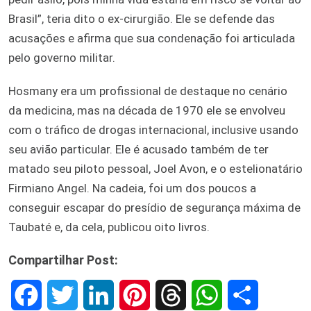
Brasil”, teria dito o ex-cirurgião. Ele se defende das
acusações e afirma que sua condenação foi articulada
pelo governo militar.
Hosmany era um profissional de destaque no cenário
da medicina, mas na década de 1970 ele se envolveu
com o tráfico de drogas internacional, inclusive usando
seu avião particular. Ele é acusado também de ter
matado seu piloto pessoal, Joel Avon, e o estelionatário
Firmiano Angel. Na cadeia, foi um dos poucos a
conseguir escapar do presídio de segurança máxima de
Taubaté e, da cela, publicou oito livros.
Compartilhar Post:
F
T
L
P
T
W
S