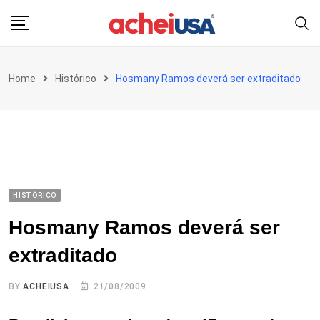
Skip
to
content
Home
Histórico
Hosmany Ramos deverá ser extraditado
HISTÓRICO
Hosmany Ramos deverá ser
extraditado
BY
ACHEIUSA
21/08/2009