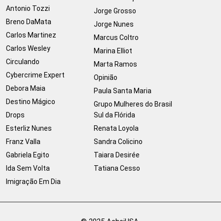
Antonio Tozzi
Jorge Grosso
Breno DaMata
Jorge Nunes
Carlos Martinez
Marcus Coltro
Carlos Wesley
Marina Elliot
Circulando
Marta Ramos
Cybercrime Expert
Opinião
Debora Maia
Paula Santa Maria
Destino Mágico
Grupo Mulheres do Brasil
Drops
Sul da Flórida
Esterliz Nunes
Renata Loyola
Franz Valla
Sandra Colicino
Gabriela Egito
Taiara Desirée
Ida Sem Volta
Tatiana Cesso
Imigração Em Dia