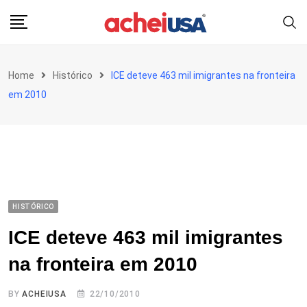
Skip
to
content
Home
Histórico
ICE deteve 463 mil imigrantes na fronteira
em 2010
HISTÓRICO
ICE deteve 463 mil imigrantes
na fronteira em 2010
BY
ACHEIUSA
22/10/2010