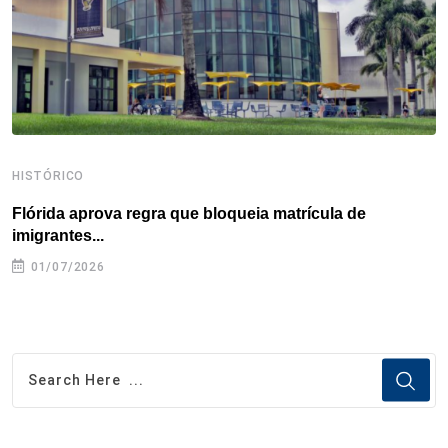
k
n
s
p
t
HISTÓRICO
H
Flórida aprova regra que bloqueia matrícula de
A
imigrantes...
01/07/2026