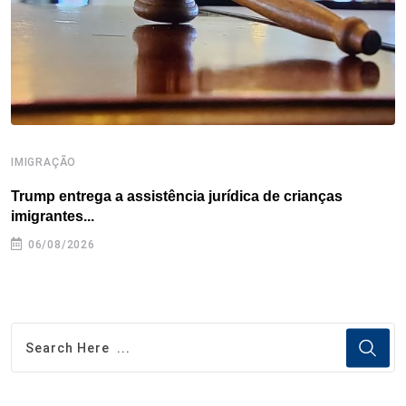
k
n
s
p
t
IMIGRAÇÃO
I
Trump entrega a assistência jurídica de crianças
E
imigrantes...
e
06/08/2026