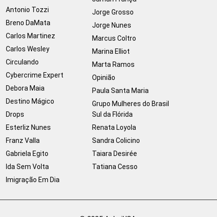
Antonio Tozzi
Jorge Grosso
Breno DaMata
Jorge Nunes
Carlos Martinez
Marcus Coltro
Carlos Wesley
Marina Elliot
Circulando
Marta Ramos
Cybercrime Expert
Opinião
Debora Maia
Paula Santa Maria
Destino Mágico
Grupo Mulheres do Brasil
Drops
Sul da Flórida
Esterliz Nunes
Renata Loyola
Franz Valla
Sandra Colicino
Gabriela Egito
Taiara Desirée
Ida Sem Volta
Tatiana Cesso
Imigração Em Dia