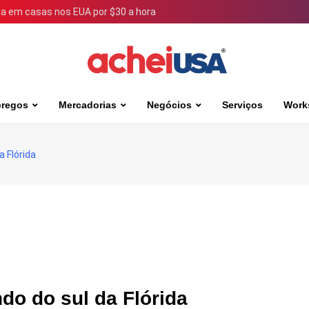
 em casas nos EUA por $30 a hora
regos
Mercadorias
Negócios
Serviços
Work
 Flórida
do do sul da Flórida