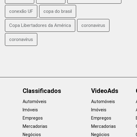
conexão UF
copa do brasil
Copa Libertadores da América
coronavirus
coronavírus
Classificados
VideoAds
Automóveis
Automóveis
Imóveis
Imóveis
Empregos
Empregos
Mercadorias
Mercadorias
Negócios
Negócios