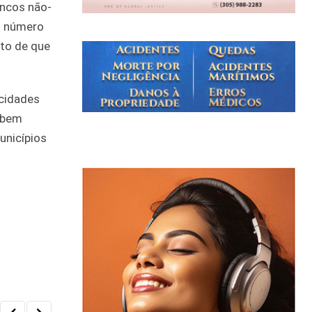
ancos não-
 o número
ato de que
cidades
 bem
unicípios