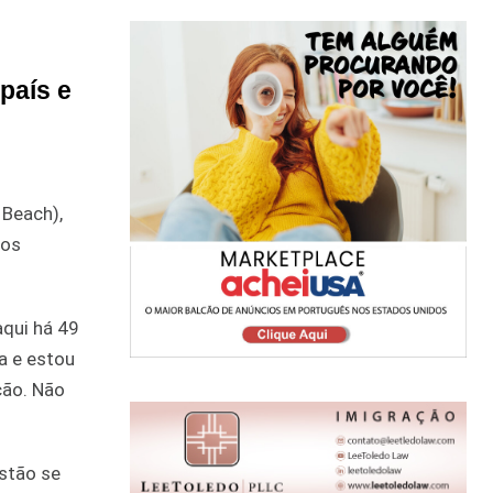
país e
Beach),
 os
aqui há 49
a e estou
ção. Não
estão se