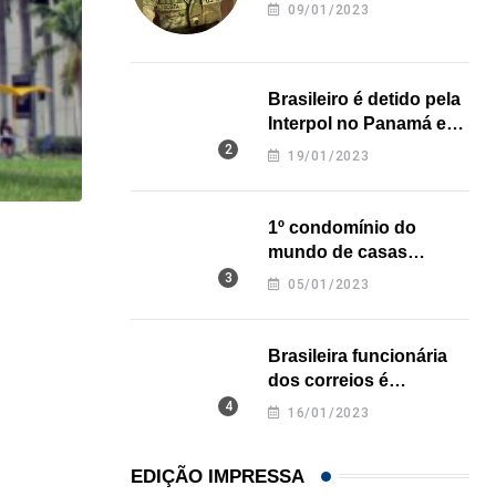
revela onde deixou o
09/01/2023
corpo
Brasileiro é detido pela
Interpol no Panamá e
pode pegar prisão
19/01/2023
perpétua nos EUA
1º condomínio do
HISTÓRICO
mundo de casas
impressas em 3D é
05/01/2023
Açaí é reconhecido oficialmente como fruto brasi
inaugurado no Texas
21/01/2026
Brasileira funcionária
dos correios é
assassinada a facadas
16/01/2023
na Califórnia
EDIÇÃO IMPRESSA