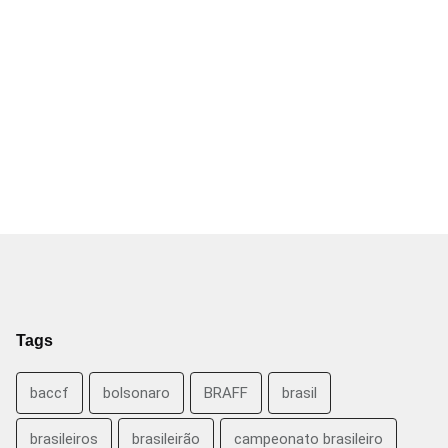
Tags
baccf
bolsonaro
BRAFF
brasil
brasileiros
brasileirão
campeonato brasileiro