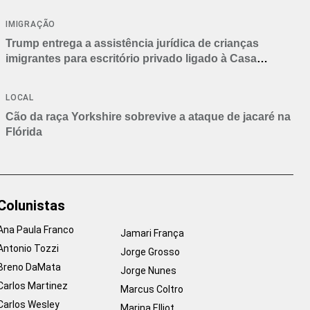
IMIGRAÇÃO
Trump entrega a assistência jurídica de crianças
imigrantes para escritório privado ligado à Casa
Branca
LOCAL
Cão da raça Yorkshire sobrevive a ataque de jacaré na
Flórida
Colunistas
Ana Paula Franco
Jamari França
Antonio Tozzi
Jorge Grosso
Breno DaMata
Jorge Nunes
Carlos Martinez
Marcus Coltro
Carlos Wesley
Marina Elliot