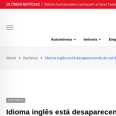
Skip
ÚLTIMAS NOTÍCIAS
|
Robôs humanoides começam a fazer faxina
to
content
Automóveis
Imóveis
Emp
Home
Histórico
Idioma inglês está desaparecendo do sul da
HISTÓRICO
Idioma inglês está desaparecen