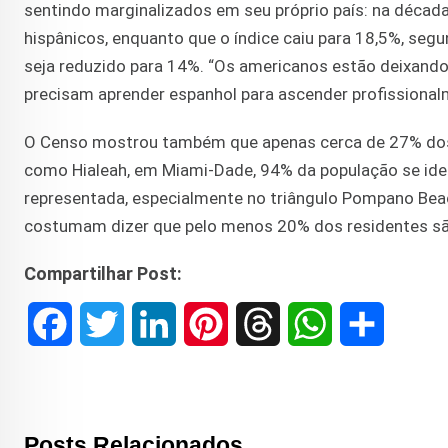
sentindo marginalizados em seu próprio país: na déca
hispânicos, enquanto que o índice caiu para 18,5%, seg
seja reduzido para 14%. “Os americanos estão deixando 
precisam aprender espanhol para ascender profissional
O Censo mostrou também que apenas cerca de 27% dos 
como Hialeah, em Miami-Dade, 94% da população se id
representada, especialmente no triângulo Pompano Beac
costumam dizer que pelo menos 20% dos residentes são
Compartilhar Post:
F
T
L
P
T
W
S
a
w
i
i
h
h
h
c
i
n
n
r
a
a
Posts Relacionados