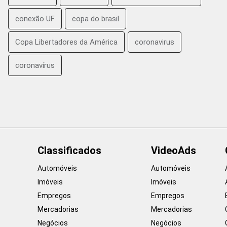
conexão UF
copa do brasil
Copa Libertadores da América
coronavirus
coronavírus
Classificados
VideoAds
Automóveis
Automóveis
Imóveis
Imóveis
Empregos
Empregos
Mercadorias
Mercadorias
Negócios
Negócios