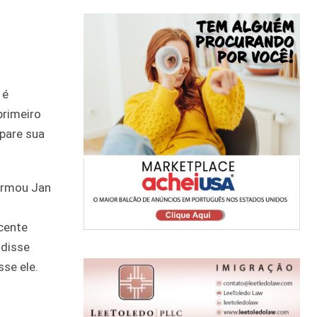
 é
primeiro
pare sua
firmou Jan
scente
 disse
se ele.