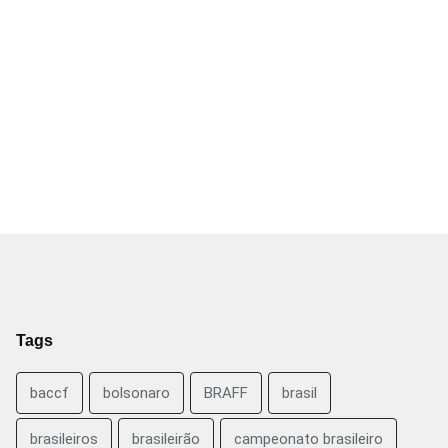
Tags
baccf
bolsonaro
BRAFF
brasil
brasileiros
brasileirão
campeonato brasileiro