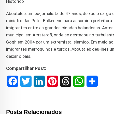
Histórico
Aboutaleb, um ex-jornalista de 47 anos, deixou o cargo 
ministro Jan Peter Balkenend para assumir a prefeitura
imigrantes entre as grandes cidades holandesas. Antes 
municipal em Amsterdã, onde se destacou no turbulento
Gogh em 2004 por um extremista islâmico. Em meio ao 
imigrantes marroquinos e turcos, Aboutaleb deu-lhes u
deixar o país.
Compartilhar Post:
F
T
L
P
T
W
S
a
w
i
i
h
h
h
c
i
n
n
r
a
a
Posts Relacionados