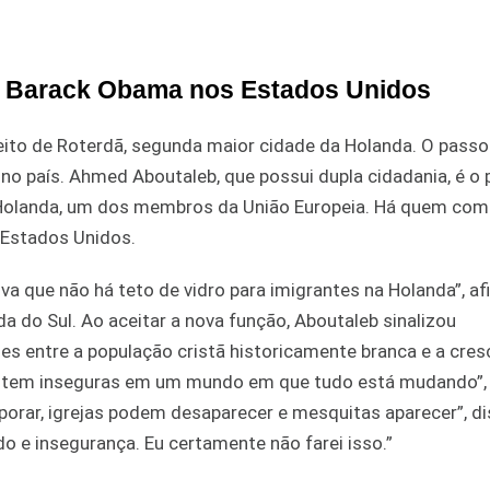
de Barack Obama nos Estados Unidos
to de Roterdã, segunda maior cidade da Holanda. O passo
 no país. Ahmed Aboutaleb, que possui dupla cidadania, é o 
a Holanda, um dos membros da União Europeia. Há quem com
 Estados Unidos.
ova que não há teto de vidro para imigrantes na Holanda”, a
da do Sul. Ao aceitar a nova função, Aboutaleb sinalizou
ões entre a população cristã historicamente branca e a cre
entem inseguras em um mundo em que tudo está mudando”,
orar, igrejas podem desaparecer e mesquitas aparecer”, dis
e insegurança. Eu certamente não farei isso.”