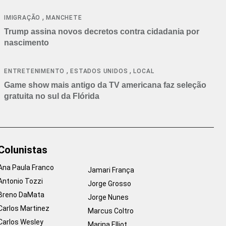
cancelamentos
,
IMIGRAÇÃO
MANCHETE
Trump assina novos decretos contra cidadania por
nascimento
,
,
ENTRETENIMENTO
ESTADOS UNIDOS
LOCAL
Game show mais antigo da TV americana faz seleção
gratuita no sul da Flórida
Colunistas
Ana Paula Franco
Jamari França
Antonio Tozzi
Jorge Grosso
Breno DaMata
Jorge Nunes
Carlos Martinez
Marcus Coltro
Carlos Wesley
Marina Elliot