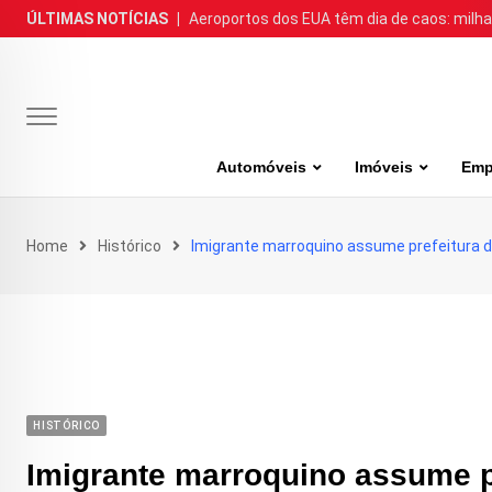
Skip
ÚLTIMAS NOTÍCIAS
|
Aeroportos dos EUA têm dia de caos: milh
to
content
Automóveis
Imóveis
Emp
Home
Histórico
Imigrante marroquino assume prefeitura 
HISTÓRICO
Imigrante marroquino assume p