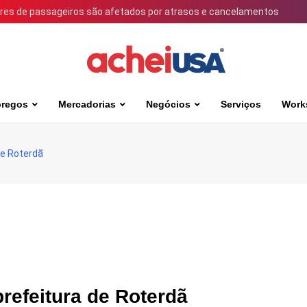
ares de passageiros são afetados por atrasos e cancelamentos
regos
Mercadorias
Negócios
Serviços
Work
de Roterdã
refeitura de Roterdã