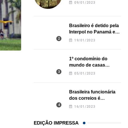
revela onde deixou o
09/01/2023
corpo
Brasileiro é detido pela
Interpol no Panamá e
pode pegar prisão
19/01/2023
perpétua nos EUA
1º condomínio do
HISTÓRICO
mundo de casas
impressas em 3D é
Açaí é reconhecido oficialmente como fruto brasi
05/01/2023
inaugurado no Texas
21/01/2026
Brasileira funcionária
dos correios é
assassinada a facadas
16/01/2023
na Califórnia
EDIÇÃO IMPRESSA