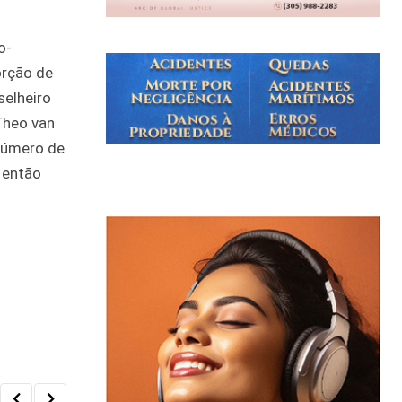
o-
orção de
selheiro
Theo van
número de
 então