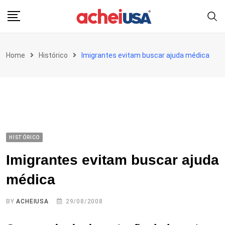
Skip
to
content
Home
Histórico
Imigrantes evitam buscar ajuda médica
HISTÓRICO
Imigrantes evitam buscar ajuda
médica
BY
ACHEIUSA
29/08/2008