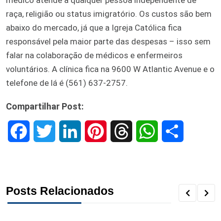
raça, religião ou status imigratório. Os custos são bem
abaixo do mercado, já que a Igreja Católica fica
responsável pela maior parte das despesas – isso sem
falar na colaboração de médicos e enfermeiros
voluntários. A clínica fica na 9600 W Atlantic Avenue e o
telefone de lá é (561) 637-2757.
Compartilhar Post:
F
T
L
P
T
W
S
a
w
i
i
h
h
h
c
i
n
n
r
a
a
Posts Relacionados
e
t
k
t
e
t
r
b
t
e
e
a
s
e