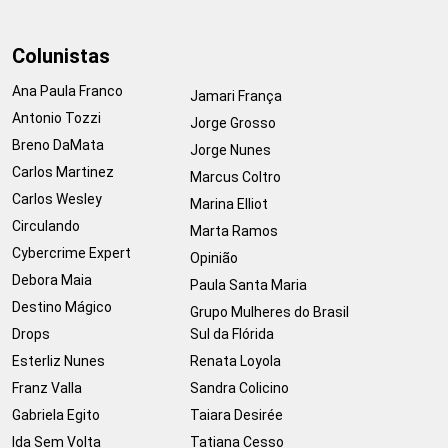
Colunistas
Ana Paula Franco
Jamari França
Antonio Tozzi
Jorge Grosso
Breno DaMata
Jorge Nunes
Carlos Martinez
Marcus Coltro
Carlos Wesley
Marina Elliot
Circulando
Marta Ramos
Cybercrime Expert
Opinião
Debora Maia
Paula Santa Maria
Destino Mágico
Grupo Mulheres do Brasil
Drops
Sul da Flórida
Esterliz Nunes
Renata Loyola
Franz Valla
Sandra Colicino
Gabriela Egito
Taiara Desirée
Ida Sem Volta
Tatiana Cesso