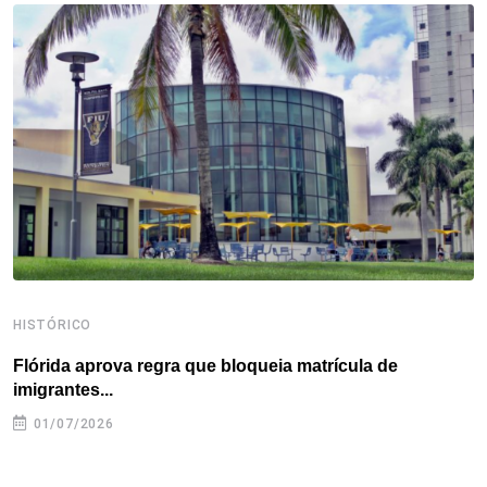
o
e
d
r
d
A
o
r
I
e
s
p
k
n
s
p
t
HISTÓRICO
H
Flórida aprova regra que bloqueia matrícula de
A
imigrantes...
01/07/2026