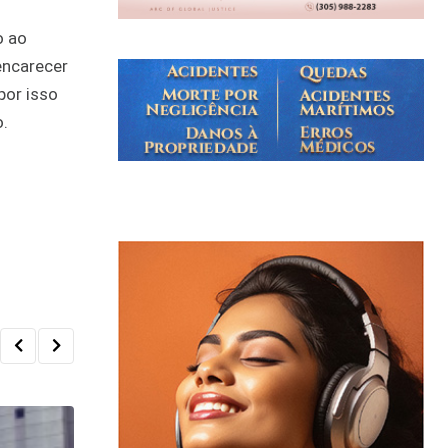
o ao
encarecer
por isso
o.