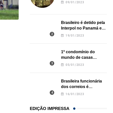
revela onde deixou o
09/01/2023
corpo
Brasileiro é detido pela
Interpol no Panamá e
HISTÓRICO
pode pegar prisão
19/01/2023
perpétua nos EUA
Açaí é reconhecido oficialmente como fruto brasi
21/01/2026
1º condomínio do
mundo de casas
impressas em 3D é
05/01/2023
inaugurado no Texas
Brasileira funcionária
dos correios é
assassinada a facadas
16/01/2023
na Califórnia
EDIÇÃO IMPRESSA