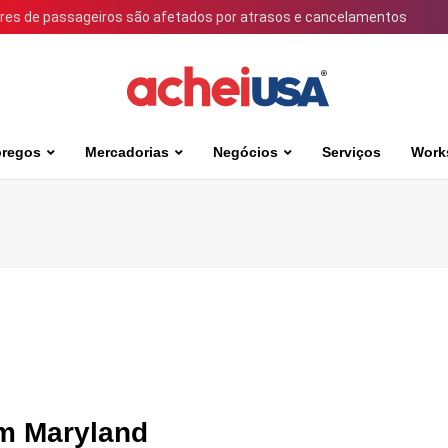
ares de passageiros são afetados por atrasos e cancelamentos
regos
Mercadorias
Negócios
Serviços
Work
d
em Maryland