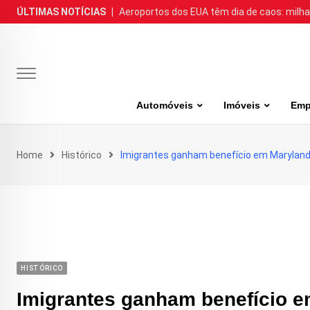
Skip
ÚLTIMAS NOTÍCIAS
|
Aeroportos dos EUA têm dia de caos: milh
to
content
Automóveis
Imóveis
Emp
Home
Histórico
Imigrantes ganham benefício em Marylan
HISTÓRICO
Imigrantes ganham benefício 