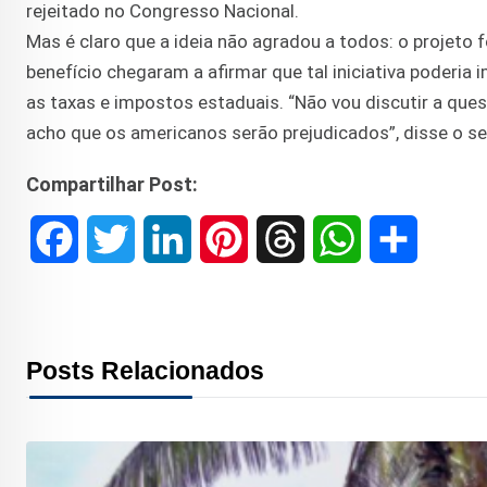
rejeitado no Congresso Nacional.
Mas é claro que a ideia não agradou a todos: o projeto 
benefício chegaram a afirmar que tal iniciativa poderia
as taxas e impostos estaduais. “Não vou discutir a que
acho que os americanos serão prejudicados”, disse o sen
Compartilhar Post:
F
T
L
P
T
W
S
a
w
i
i
h
h
h
c
i
n
n
r
a
a
Posts Relacionados
e
t
k
t
e
t
r
b
t
e
e
a
s
e
o
e
d
r
d
A