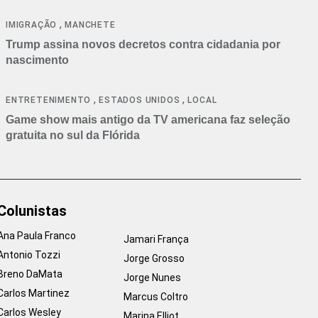
cancelamentos
,
IMIGRAÇÃO
MANCHETE
Trump assina novos decretos contra cidadania por
nascimento
,
,
ENTRETENIMENTO
ESTADOS UNIDOS
LOCAL
Game show mais antigo da TV americana faz seleção
gratuita no sul da Flórida
Colunistas
Ana Paula Franco
Jamari França
Antonio Tozzi
Jorge Grosso
Breno DaMata
Jorge Nunes
Carlos Martinez
Marcus Coltro
Carlos Wesley
Marina Elliot