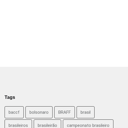
Tags
baccf
bolsonaro
BRAFF
brasil
brasileiros
brasileirão
campeonato brasileiro