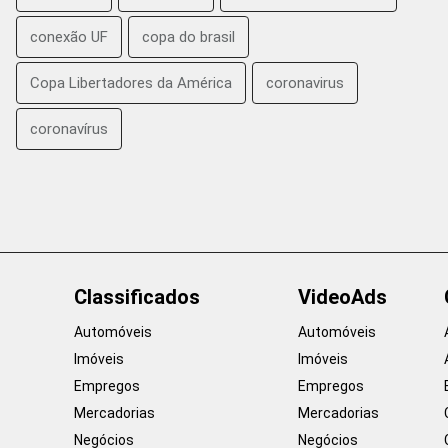
conexão UF
copa do brasil
Copa Libertadores da América
coronavirus
coronavírus
Classificados
VideoAds
Automóveis
Automóveis
Imóveis
Imóveis
Empregos
Empregos
Mercadorias
Mercadorias
Negócios
Negócios