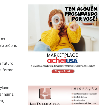
 as
le próprio
m futuro
de forma
yland
sar numa
ct,