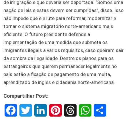
de imigração e que deveria ser deportada. “Somos uma
nação de leis e estas devem ser cumpridas”, disse. Isso
não impede que ele lute para reformar, modernizar e
tornar o sistema migratório norte-americano mais
eficiente. O futuro presidente defende a
implementação de uma medida que submeta os
imigrantes ilegais a vários requisitos, caso queiram sair
da sombra da ilegalidade. Dentre os planos para os
estrangeiros que querem permanecer legalmente no
país estão a fixação de pagamento de uma multa,
aprendizado de inglês e cidadania norte-americana.
Compartilhar Post:
F
T
L
P
T
W
S
a
w
i
i
h
h
h