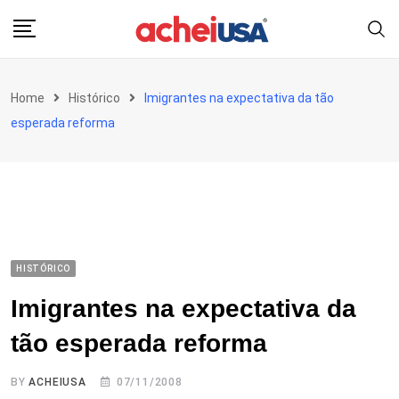
Skip
to
content
Home
Histórico
Imigrantes na expectativa da tão
esperada reforma
HISTÓRICO
Imigrantes na expectativa da
tão esperada reforma
BY
ACHEIUSA
07/11/2008