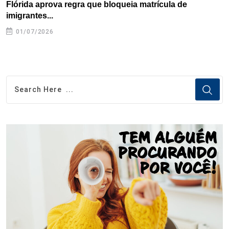
Flórida aprova regra que bloqueia matrícula de
A
imigrantes...
01/07/2026