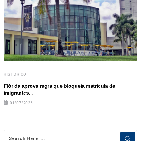
o
r
I
e
s
p
k
n
s
p
t
HISTÓRICO
H
Flórida aprova regra que bloqueia matrícula de
A
imigrantes...
01/07/2026