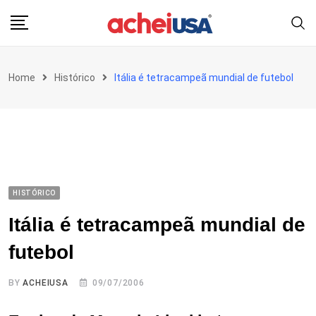
Skip
to
content
Home
Histórico
Itália é tetracampeã mundial de futebol
HISTÓRICO
Itália é tetracampeã mundial de
futebol
BY
ACHEIUSA
09/07/2006