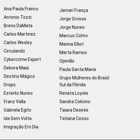
Ana Paula Franco
Jamari França
Antonio Tozzi
Jorge Grosso
Breno DaMata
Jorge Nunes
Carlos Martinez
Marcus Coltro
Carlos Wesley
Marina Elliot
Circulando
Marta Ramos
Cybercrime Expert
Opinião
Debora Maia
Paula Santa Maria
Destino Mágico
Grupo Mulheres do Brasil
Drops
Sul da Flórida
Esterliz Nunes
Renata Loyola
Franz Valla
Sandra Colicino
Gabriela Egito
Taiara Desirée
Ida Sem Volta
Tatiana Cesso
Imigração Em Dia