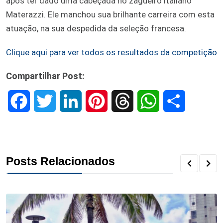
após ter dado uma cabeçada no zagueiro italiano
Materazzi. Ele manchou sua brilhante carreira com esta
atuação, na sua despedida da seleção francesa.
Clique aqui para ver todos os resultados da competição
Compartilhar Post:
F
T
L
P
T
W
S
a
w
i
i
h
h
h
c
i
n
n
r
a
a
Posts Relacionados
e
t
k
t
e
t
r
b
t
e
e
a
s
e
o
e
d
r
d
A