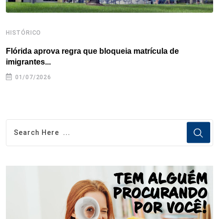
HISTÓRICO
H
Flórida aprova regra que bloqueia matrícula de
A
imigrantes...
01/07/2026