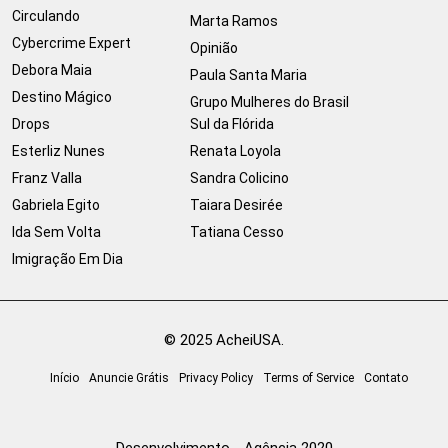
Circulando
Marta Ramos
Cybercrime Expert
Opinião
Debora Maia
Paula Santa Maria
Destino Mágico
Grupo Mulheres do Brasil
Drops
Sul da Flórida
Esterliz Nunes
Renata Loyola
Franz Valla
Sandra Colicino
Gabriela Egito
Taiara Desirée
Ida Sem Volta
Tatiana Cesso
Imigração Em Dia
© 2025 AcheiUSA.
Início
Anuncie Grátis
Privacy Policy
Terms of Service
Contato
Desenvolvimento - Agência 2020