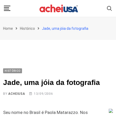
Skip
to
content
Home
Histórico
Jade, uma jóia da fotografia
HISTÓRICO
Jade, uma jóia da fotografia
BY
ACHEIUSA
13/09/2006
Seu nome no Brasil é Paola Matarazzo. Nos