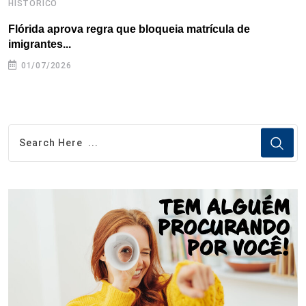
HISTÓRICO
H
Flórida aprova regra que bloqueia matrícula de
A
imigrantes...
01/07/2026