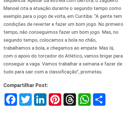
sequência. Apesar da estreia com derrota, o zagueiro
Manoel cita a atuação durante o segundo tempo como
exemplo para o jogo de volta, em Curitiba: “A gente tem
condições de reverter e fazer um bom jogo. No primeiro
tempo, não conseguimos fazer um bom jogo. Mas, no
segundo tempo, colocamos a bola no chão,
trabalhamos a bola, e chegamos ao empate. Mas lá,
com o apoio do torcedor do Atlético, vamos brigar para
conseguir a vaga. Vamos trabalhar a semana e fazer de
tudo para sair com a classificação”, prometeu.
Compartilhar Post:
F
T
L
P
T
W
S
a
w
i
i
h
h
h
c
i
n
n
r
a
a