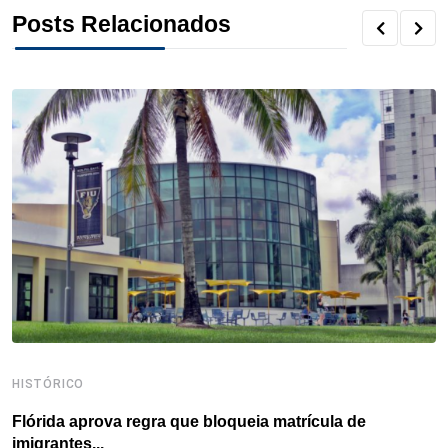
Posts Relacionados
e
t
k
t
e
t
r
b
t
e
e
a
s
e
o
e
d
r
d
A
o
r
I
e
s
p
k
n
s
p
t
HISTÓRICO
H
Flórida aprova regra que bloqueia matrícula de
A
imigrantes...