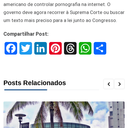
americano de controlar pornografia na internet. O
governo deve agora recorrer à Suprema Corte ou buscar
um texto mais preciso para a lei junto ao Congresso.
Compartilhar Post:
F
T
L
P
T
W
S
a
w
i
i
h
h
h
c
i
n
n
r
a
a
Posts Relacionados
e
t
k
t
e
t
r
b
t
e
e
a
s
e
o
e
d
r
d
A
o
r
I
e
s
p