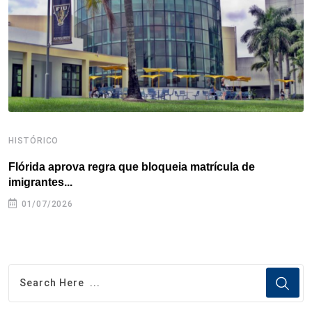
k
n
s
p
t
HISTÓRICO
H
Flórida aprova regra que bloqueia matrícula de
A
imigrantes...
01/07/2026