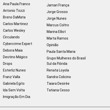
Ana Paula Franco
Jamari França
Antonio Tozzi
Jorge Grosso
Breno DaMata
Jorge Nunes
Carlos Martinez
Marcus Coltro
Carlos Wesley
Marina Elliot
Circulando
Marta Ramos
Cybercrime Expert
Opinião
Debora Maia
Paula Santa Maria
Destino Mágico
Grupo Mulheres do Brasil
Drops
Sul da Flórida
Esterliz Nunes
Renata Loyola
Franz Valla
Sandra Colicino
Gabriela Egito
Taiara Desirée
Ida Sem Volta
Tatiana Cesso
Imigração Em Dia