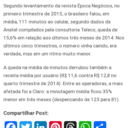
Segundo levantamento da revista Época Negócios, no
primeiro trimestre de 2015, o brasileiro falou, em
média, 111 minutos ao celular, segundo dados da
Anatel compilados pela consultoria Teleco, queda de
15,6% em relação aos últimos três meses de 2014. Nos
últimos cinco trimestres, o número vinha caindo, era
verdade, mas em um ritmo muito menor.
A queda na média de minutos derrubou também a
receita média por usuário (R$ 11,6 contra R$ 12,8 no
quarto trimestre de 2014). Entre as operadoras, a mais
afetada foi a Claro: a minutagem média ficou 35%
menor em três meses (despencando de 123 para 81).
Compartilhar Post:
F
T
L
P
T
W
S