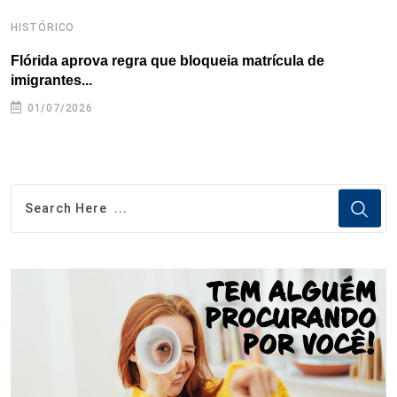
HISTÓRICO
H
Flórida aprova regra que bloqueia matrícula de
A
imigrantes...
01/07/2026