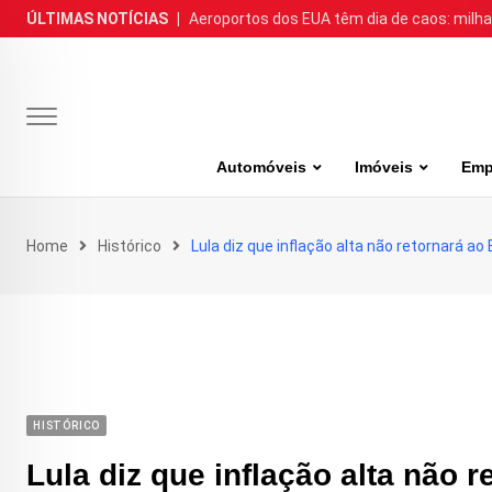
Skip
ÚLTIMAS NOTÍCIAS
|
Aeroportos dos EUA têm dia de caos: milh
to
content
Automóveis
Imóveis
Emp
Home
Histórico
Lula diz que inflação alta não retornará ao 
HISTÓRICO
Lula diz que inflação alta não r