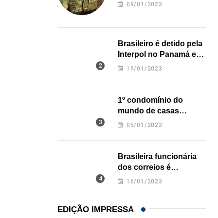
revela onde deixou o
09/01/2023
corpo
Brasileiro é detido pela
Interpol no Panamá e
pode pegar prisão
19/01/2023
perpétua nos EUA
1º condomínio do
mundo de casas
impressas em 3D é
05/01/2023
inaugurado no Texas
Brasileira funcionária
dos correios é
assassinada a facadas
16/01/2023
na Califórnia
EDIÇÃO IMPRESSA