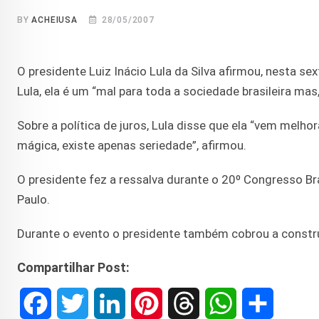
BY
ACHEIUSA
28/05/2007
O presidente Luiz Inácio Lula da Silva afirmou, nesta sext
Lula, ela é um “mal para toda a sociedade brasileira mas,
Sobre a política de juros, Lula disse que ela “vem melh
mágica, existe apenas seriedade”, afirmou.
O presidente fez a ressalva durante o 20º Congresso Bra
Paulo.
Durante o evento o presidente também cobrou a constru
Compartilhar Post:
F
T
L
P
T
W
S