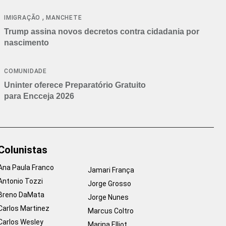
cancelamentos
,
IMIGRAÇÃO
MANCHETE
Trump assina novos decretos contra cidadania por
nascimento
COMUNIDADE
Uninter oferece Preparatório Gratuito
para Encceja 2026
Colunistas
Ana Paula Franco
Jamari França
Antonio Tozzi
Jorge Grosso
Breno DaMata
Jorge Nunes
Carlos Martinez
Marcus Coltro
Carlos Wesley
Marina Elliot