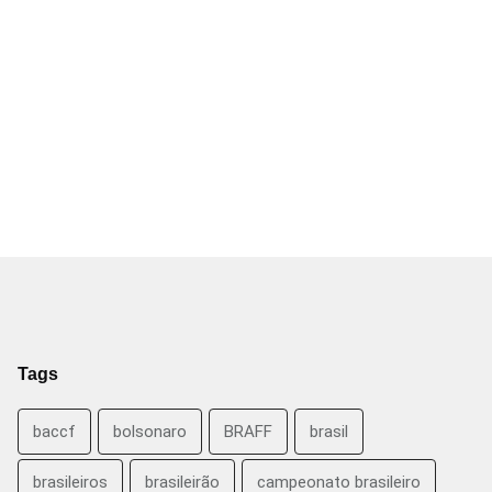
Tags
baccf
bolsonaro
BRAFF
brasil
brasileiros
brasileirão
campeonato brasileiro