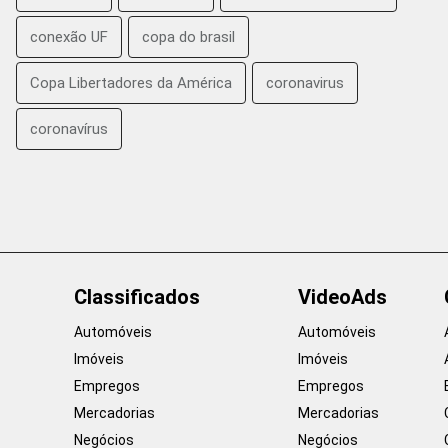
conexão UF
copa do brasil
Copa Libertadores da América
coronavirus
coronavírus
Classificados
VideoAds
Automóveis
Automóveis
Imóveis
Imóveis
Empregos
Empregos
Mercadorias
Mercadorias
Negócios
Negócios