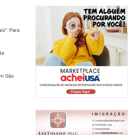
ís”. Para
te
 em São