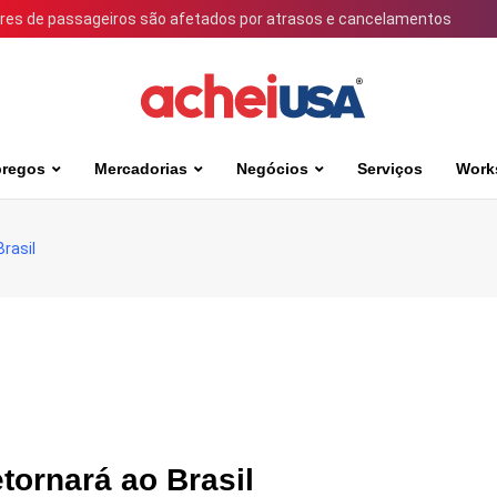
ares de passageiros são afetados por atrasos e cancelamentos
regos
Mercadorias
Negócios
Serviços
Work
Brasil
etornará ao Brasil