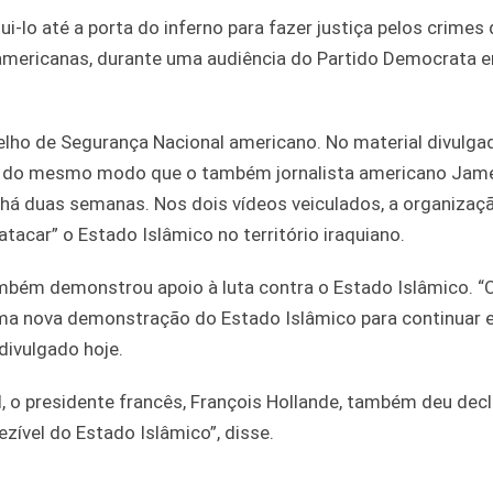
-lo até a porta do inferno para fazer justiça pelos crimes 
 americanas, durante uma audiência do Partido Democrata
elho de Segurança Nacional americano. No material divulga
tado do mesmo modo que o também jornalista americano Jame
 há duas semanas. Nos dois vídeos veiculados, a organizaç
tacar” o Estado Islâmico no território iraquiano.
ambém demonstrou apoio à luta contra o Estado Islâmico. “O
uma nova demonstração do Estado Islâmico para continuar 
divulgado hoje.
, o presidente francês, François Hollande, também deu dec
ezível do Estado Islâmico”, disse.