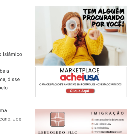
be a
ma, disse
pelo
ama
icano, Joe