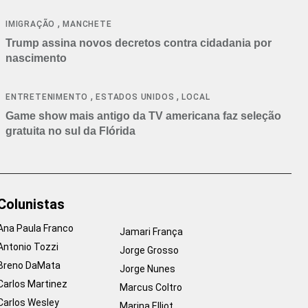
cancelamentos
,
IMIGRAÇÃO
MANCHETE
Trump assina novos decretos contra cidadania por
nascimento
,
,
ENTRETENIMENTO
ESTADOS UNIDOS
LOCAL
Game show mais antigo da TV americana faz seleção
gratuita no sul da Flórida
Colunistas
Ana Paula Franco
Jamari França
Antonio Tozzi
Jorge Grosso
Breno DaMata
Jorge Nunes
Carlos Martinez
Marcus Coltro
Carlos Wesley
Marina Elliot