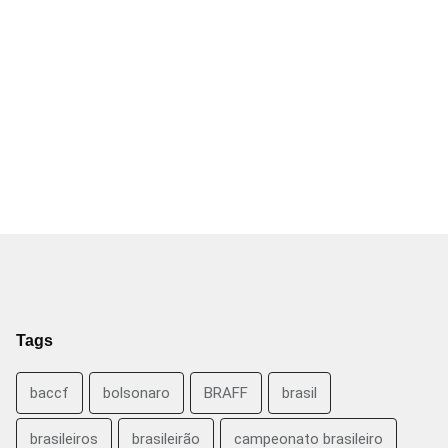
Tags
baccf
bolsonaro
BRAFF
brasil
brasileiros
brasileirão
campeonato brasileiro