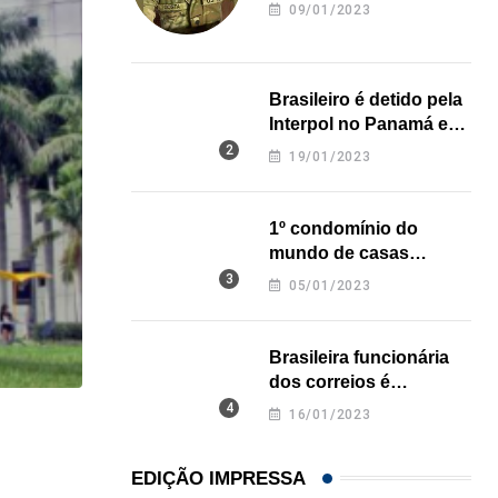
revela onde deixou o
09/01/2023
corpo
Brasileiro é detido pela
Interpol no Panamá e
pode pegar prisão
19/01/2023
perpétua nos EUA
1º condomínio do
mundo de casas
impressas em 3D é
05/01/2023
inaugurado no Texas
Brasileira funcionária
dos correios é
assassinada a facadas
16/01/2023
na Califórnia
HISTÓRICO
Açaí é reconhecido oficialmente como fruto brasi
EDIÇÃO IMPRESSA