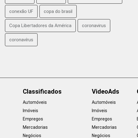
conexão UF
copa do brasil
Copa Libertadores da América
coronavirus
coronavírus
Classificados
VideoAds
Automóveis
Automóveis
Imóveis
Imóveis
Empregos
Empregos
Mercadorias
Mercadorias
Negócios
Negócios