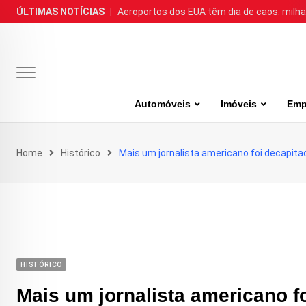
Skip
ÚLTIMAS NOTÍCIAS
|
Aeroportos dos EUA têm dia de caos: milh
to
content
Automóveis
Imóveis
Emp
Home
Histórico
Mais um jornalista americano foi decapita
HISTÓRICO
Mais um jornalista americano f