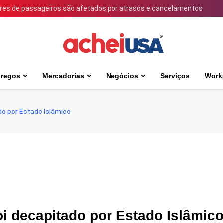
ares de passageiros são afetados por atrasos e cancelamentos
regos
Mercadorias
Negócios
Serviços
Work
do por Estado Islâmico
oi decapitado por Estado Islâmic