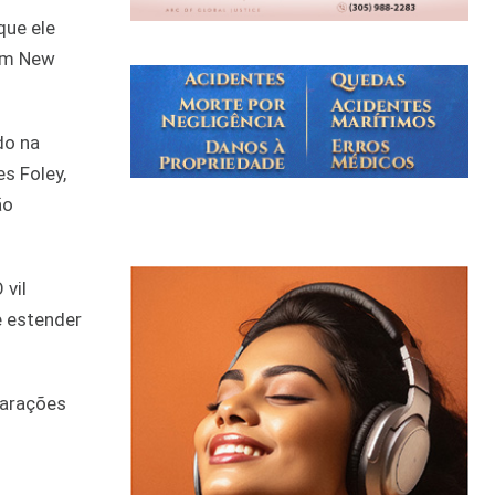
que ele
 em New
do na
s Foley,
ão
 vil
e estender
larações